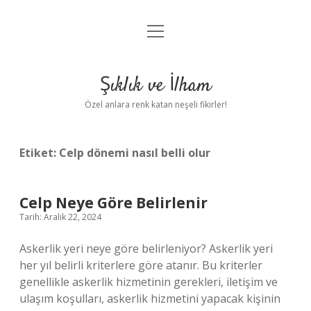
menüyü
Anasayfa
aç
Gizlilik Politikası
Şıklık ve İlham
Yasal Uyarı
Özel anlara renk katan neşeli fikirler!
Hakkımızda
Etiket:
Celp dönemi nasıl belli olur
Celp Neye Göre Belirlenir
Tarih: Aralık 22, 2024
Askerlik yeri neye göre belirleniyor? Askerlik yeri
her yıl belirli kriterlere göre atanır. Bu kriterler
genellikle askerlik hizmetinin gerekleri, iletişim ve
ulaşım koşulları, askerlik hizmetini yapacak kişinin