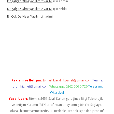
Doğalgaz Olmayan Ilimiz Var Mı
için
admin
Doğalgaz Olmayan Ilimiz Var Mı
için
Selda
En Çok Da Nasıl Yazılır
için
admin
bett.net/
betexper.xyz
Reklam ve İletişim:
E-mail:
backlinkpaneli@gmail.com
Teams:
forumhizmeti@gmail.com
Whatsapp: 0262 606 0 726
Telegram:
@karabul
Yasal Uyarı:
Sitemiz, 5651 Sayılı Kanun gereğince Bilgi Teknolojileri
ve İletişim Kurumu (BTK) tarafından onaylanmış bir Yer Sağlayıcı
olarak hizmet vermektedir. Bu nedenle, sitedeki içerikleri proaktif