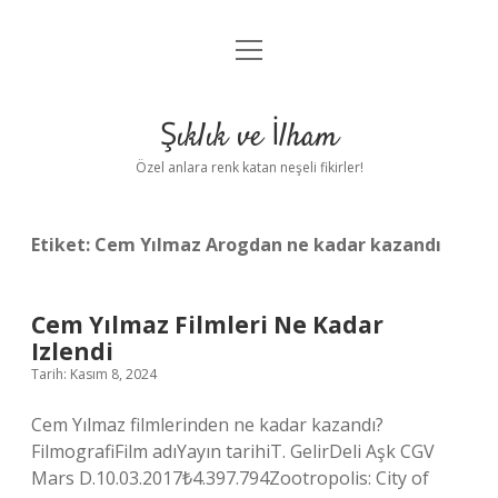
menüyü
Anasayfa
aç
Gizlilik Politikası
Şıklık ve İlham
Yasal Uyarı
Özel anlara renk katan neşeli fikirler!
Hakkımızda
Etiket:
Cem Yılmaz Arogdan ne kadar kazandı
Cem Yılmaz Filmleri Ne Kadar
Izlendi
Tarih: Kasım 8, 2024
Cem Yılmaz filmlerinden ne kadar kazandı?
FilmografiFilm adıYayın tarihiT. GelirDeli Aşk CGV
Mars D.10.03.2017₺4.397.794Zootropolis: City of