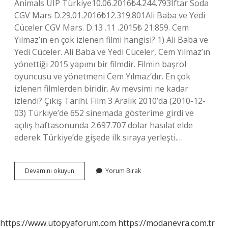
Animals UIP Türkiye10.06.2016₺4.244.793Iftar Soda
CGV Mars D.29.01.2016₺12.319.801Ali Baba ve Yedi
Cüceler CGV Mars. D.13 .11 .2015₺ 21.859. Cem
Yılmaz’ın en çok izlenen filmi hangisi? 1) Ali Baba ve
Yedi Cüceler. Ali Baba ve Yedi Cüceler, Cem Yılmaz’ın
yönettiği 2015 yapımı bir filmdir. Filmin başrol
oyuncusu ve yönetmeni Cem Yılmaz’dır. En çok
izlenen filmlerden biridir. Av mevsimi ne kadar
izlendi? Çıkış Tarihi. Film 3 Aralık 2010’da (2010-12-
03) Türkiye’de 652 sinemada gösterime girdi ve
açılış haftasonunda 2.697.707 dolar hasılat elde
ederek Türkiye’de gişede ilk sıraya yerleşti.…
Cem
Devamını okuyun
Yorum Bırak
Yılmaz
Filmleri
Ne
Kadar
Izlendi
https://www.utopyaforum.com
https://modanevra.com.tr