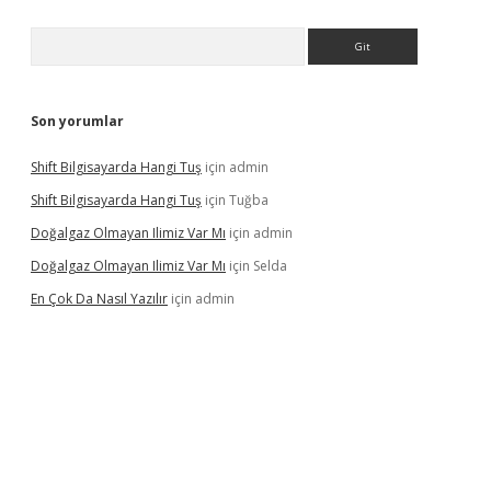
Arama
Son yorumlar
Shift Bilgisayarda Hangi Tuş
için
admin
Shift Bilgisayarda Hangi Tuş
için
Tuğba
Doğalgaz Olmayan Ilimiz Var Mı
için
admin
Doğalgaz Olmayan Ilimiz Var Mı
için
Selda
En Çok Da Nasıl Yazılır
için
admin
exbett.net/
betexper.xyz