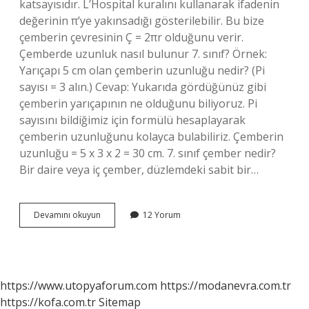
katsayısıdır. L’Hospital kuralını kullanarak ifadenin
değerinin π’ye yakınsadığı gösterilebilir. Bu bize
çemberin çevresinin Ç = 2πr olduğunu verir.
Çemberde uzunluk nasıl bulunur 7. sınıf? Örnek:
Yarıçapı 5 cm olan çemberin uzunluğu nedir? (Pi
sayısı = 3 alın.) Cevap: Yukarıda gördüğünüz gibi
çemberin yarıçapının ne olduğunu biliyoruz. Pi
sayısını bildiğimiz için formülü hesaplayarak
çemberin uzunluğunu kolayca bulabiliriz. Çemberin
uzunluğu = 5 x 3 x 2 = 30 cm. 7. sınıf çember nedir?
Bir daire veya iç çember, düzlemdeki sabit bir…
7
Devamını okuyun
12 Yorum
Sınıf
Çemberin
Çevresi
Nasıl
Bulunur
https://www.utopyaforum.com
https://modanevra.com.tr
https://kofa.com.tr
Sitemap