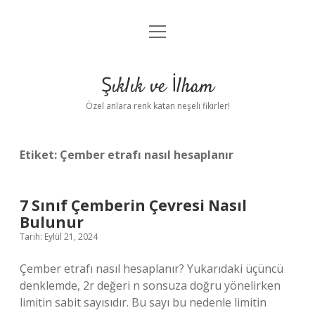
menüyü
Anasayfa
aç
Gizlilik Politikası
Şıklık ve İlham
Yasal Uyarı
Özel anlara renk katan neşeli fikirler!
Hakkımızda
Etiket:
Çember etrafı nasıl hesaplanır
7 Sınıf Çemberin Çevresi Nasıl
Bulunur
Tarih: Eylül 21, 2024
Çember etrafı nasıl hesaplanır? Yukarıdaki üçüncü
denklemde, 2r değeri n sonsuza doğru yönelirken
limitin sabit sayısıdır. Bu sayı bu nedenle limitin