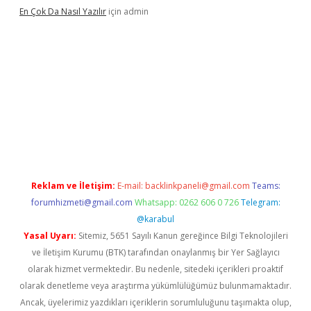
En Çok Da Nasıl Yazılır
için
admin
xbett.net/
betexper.xyz
Reklam ve İletişim:
E-mail:
backlinkpaneli@gmail.com
Teams:
forumhizmeti@gmail.com
Whatsapp: 0262 606 0 726
Telegram:
@karabul
Yasal Uyarı:
Sitemiz, 5651 Sayılı Kanun gereğince Bilgi Teknolojileri
ve İletişim Kurumu (BTK) tarafından onaylanmış bir Yer Sağlayıcı
olarak hizmet vermektedir. Bu nedenle, sitedeki içerikleri proaktif
olarak denetleme veya araştırma yükümlülüğümüz bulunmamaktadır.
Ancak, üyelerimiz yazdıkları içeriklerin sorumluluğunu taşımakta olup,