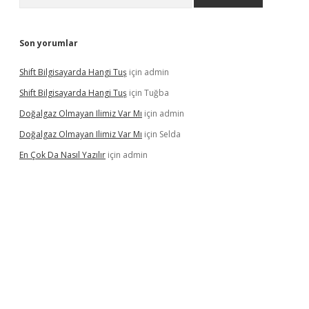
Son yorumlar
Shift Bilgisayarda Hangi Tuş
için
admin
Shift Bilgisayarda Hangi Tuş
için
Tuğba
Doğalgaz Olmayan Ilimiz Var Mı
için
admin
Doğalgaz Olmayan Ilimiz Var Mı
için
Selda
En Çok Da Nasıl Yazılır
için
admin
lexbett.net/
betexper.xyz