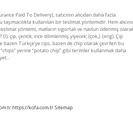
urance Paid To Delivery), satıcının alıcıdan daha fazla
ü taşımacılıkta kullanılan bir teslimat yöntemidir. Hem alıcını
teslimat yöntemi, malların sigortalı ve navlun ödenmiş olara
I). çip, çentik; ince dilimlenmiş yiyecek; (çok,). (eng). Çip
ve bazen Türkçe’ye cips, bazen de chip olarak çevrilen bu
e “chips” yerine “potato chip” gibi terimler kullanmak daha
iyet…
om.tr
https://kofa.com.tr
Sitemap