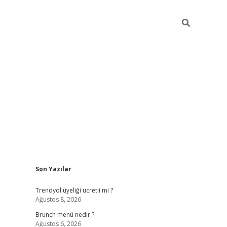
Sidebar
Son Yazılar
https://elexbett.net
Trendyol üyeliği ücretli mi ?
Ağustos 8, 2026
Brunch menü nedir ?
Ağustos 6, 2026