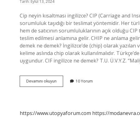
Tarih: Eylül 13, 2024
Cip neyin kısaltması ingilizce? CIP (Carriage and Ins
sorumluluk taşıdığı bir teslimat yöntemidir. Her türl
hem de satıcının sorumluluklarının açık olduğu CIP 
teslim edilmesi anlamına gelir. CHIP ne anlama gelir? (
demek ne demek? İngilizce’de (chip) olarak yazılan 
kelime aslında chip olarak kullanılmalıdır. Türkçe’d
uygundur. CIF ingilizce ne demek? T.U. Ü.V.Y.Z. “Mal
Cip
Devamını okuyun
10 Yorum
Ingilizcede
Ne
Demek
https://www.utopyaforum.com
https://modanevra.c