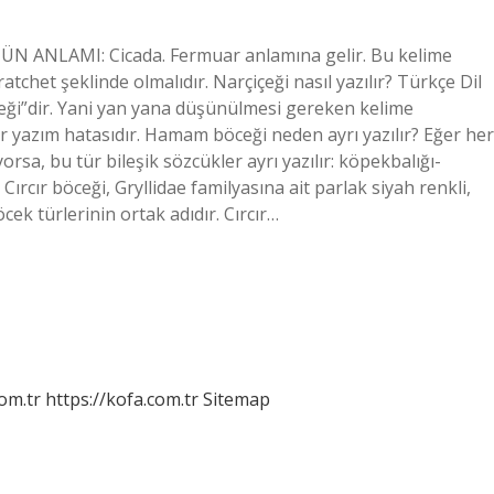
NÜN ANLAMI: Cicada. Fermuar anlamına gelir. Bu kelime
 ratchet şeklinde olmalıdır. Narçiçeği nasıl yazılır? Türkçe Dil
eği”dir. Yani yan yana düşünülmesi gereken kelime
bir yazım hatasıdır. Hamam böceği neden ayrı yazılır? Eğer her
orsa, bu tür bileşik sözcükler ayrı yazılır: köpekbalığı-
rcır böceği, Gryllidae familyasına ait parlak siyah renkli,
cek türlerinin ortak adıdır. Cırcır…
om.tr
https://kofa.com.tr
Sitemap