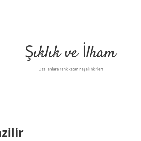
Şıklık ve İlham
Özel anlara renk katan neşeli fikirler!
zilir