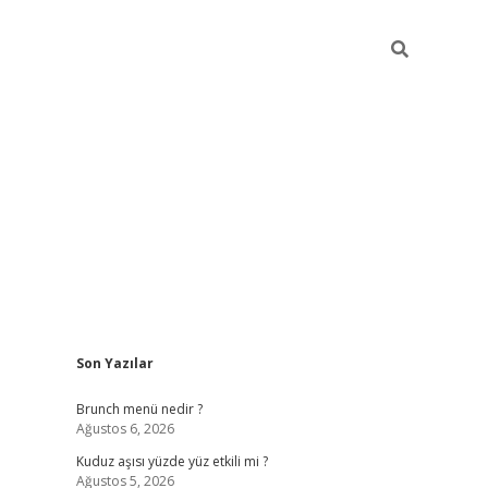
Sidebar
Son Yazılar
https://elexbett.ne
Brunch menü nedir ?
Ağustos 6, 2026
Kuduz aşısı yüzde yüz etkili mi ?
Ağustos 5, 2026