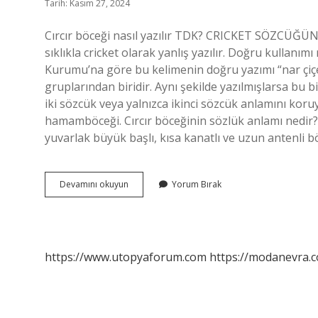
Tarih: Kasım 27, 2024
Cırcır böceği nasıl yazılır TDK? CRICKET SÖZCÜĞÜ
sıklıkla cricket olarak yanlış yazılır. Doğru kullanımı
Kurumu’na göre bu kelimenin doğru yazımı “nar çiç
gruplarından biridir. Aynı şekilde yazılmışlarsa bu 
iki sözcük veya yalnızca ikinci sözcük anlamını koruy
hamamböceği. Cırcır böceğinin sözlük anlamı nedir? Cı
yuvarlak büyük başlı, kısa kanatlı ve uzun antenli bö
Circir
Devamını okuyun
Yorum Bırak
Bocegi
Nasil
Yazilir
https://www.utopyaforum.com
https://modanevra.c