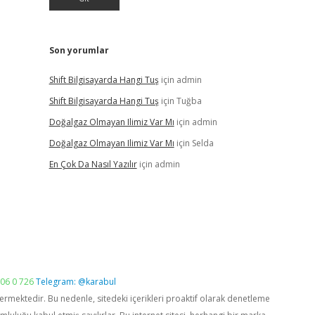
Son yorumlar
Shift Bilgisayarda Hangi Tuş
için
admin
Shift Bilgisayarda Hangi Tuş
için
Tuğba
Doğalgaz Olmayan Ilimiz Var Mı
için
admin
Doğalgaz Olmayan Ilimiz Var Mı
için
Selda
En Çok Da Nasıl Yazılır
için
admin
06 0 726
Telegram: @karabul
vermektedir. Bu nedenle, sitedeki içerikleri proaktif olarak denetleme