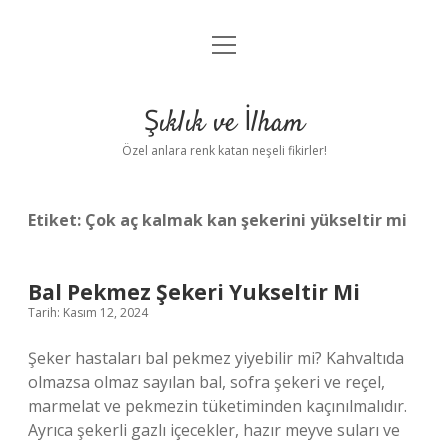
menüyü
Anasayfa
aç
Gizlilik Politikası
Şıklık ve İlham
Yasal Uyarı
Özel anlara renk katan neşeli fikirler!
Hakkımızda
Etiket:
Çok aç kalmak kan şekerini yükseltir mi
Bal Pekmez Şekeri Yukseltir Mi
Tarih: Kasım 12, 2024
Şeker hastaları bal pekmez yiyebilir mi? Kahvaltıda
olmazsa olmaz sayılan bal, sofra şekeri ve reçel,
marmelat ve pekmezin tüketiminden kaçınılmalıdır.
Ayrıca şekerli gazlı içecekler, hazır meyve suları ve