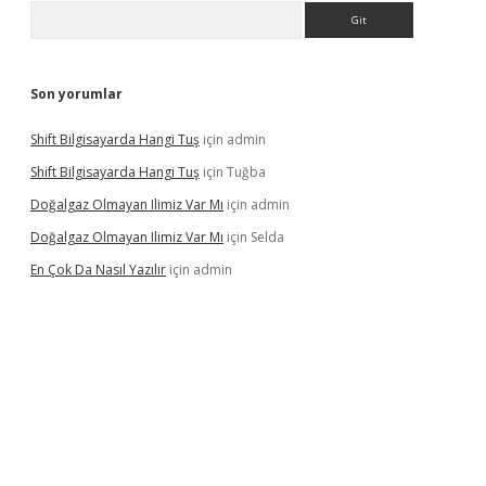
Arama
Son yorumlar
Shift Bilgisayarda Hangi Tuş
için
admin
Shift Bilgisayarda Hangi Tuş
için
Tuğba
Doğalgaz Olmayan Ilimiz Var Mı
için
admin
Doğalgaz Olmayan Ilimiz Var Mı
için
Selda
En Çok Da Nasıl Yazılır
için
admin
lexbett.net/
betexper.xyz