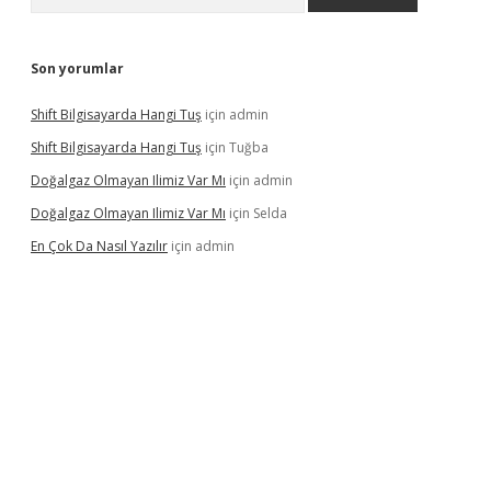
Son yorumlar
Shift Bilgisayarda Hangi Tuş
için
admin
Shift Bilgisayarda Hangi Tuş
için
Tuğba
Doğalgaz Olmayan Ilimiz Var Mı
için
admin
Doğalgaz Olmayan Ilimiz Var Mı
için
Selda
En Çok Da Nasıl Yazılır
için
admin
exbett.net/
betexper.xyz