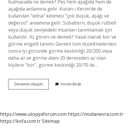
bulmacada ne demek? Pes hem aşağıda hem de
aşağıda anlamına gelir. Kuran-ı Kerim’de de
kullanılan “edna” kelimesi “çok düşük, aşağı ve
değersiz” anlamına gelir. Subaltern, düşük rütbeli
veya düşük seviyedeki insanları tanımlamak için
kullanılır. Az gören ne demek? Yasal olarak kör ve
görme engelli tanımı: Gerekli tüm düzeltmelerden
sonra iyi gözünde görme keskinliği 20/200 veya
daha az ve görme alanı 20 dereceden az olan
kişilere “kör”, görme keskinliği 20/70 ile…
En
Devamını okuyun
Yorum Bırak
Az
En
Aşağı
Ne
Demek
https://www.utopyaforum.com
https://modanevra.com.tr
https://kofa.com.tr
Sitemap