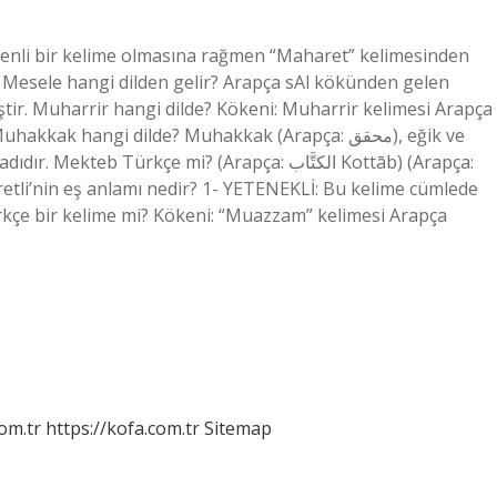
enli bir kelime olmasına rağmen “Maharet” kelimesinden
r. Mesele hangi dilden gelir? Arapça sAl kökünden gelen
Türkçe mi? (Arapça: الكتَّاب Kottāb) (Arapça:
aretli’nin eş anlamı nedir? 1- YETENEKLİ: Bu kelime cümlede
ürkçe bir kelime mi? Kökeni: “Muazzam” kelimesi Arapça
om.tr
https://kofa.com.tr
Sitemap