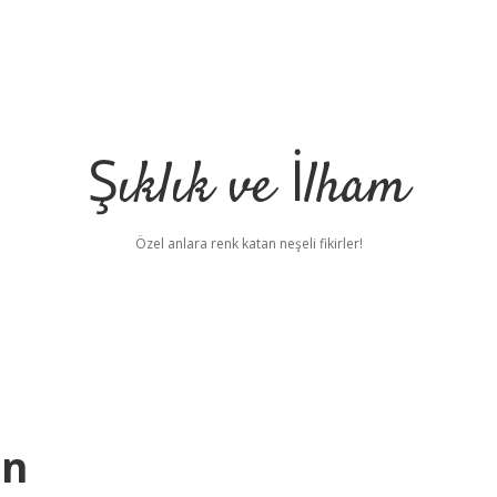
Şıklık ve İlham
Özel anlara renk katan neşeli fikirler!
en