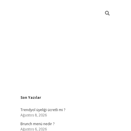
Sidebar
Son Yazılar
https://elexbett.net
Trendyol üyeliği ücretli mi ?
Ağustos 8, 2026
Brunch menü nedir ?
Ağustos 6, 2026