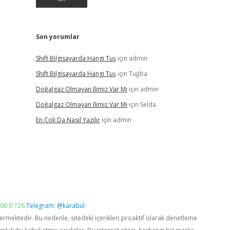
Son yorumlar
Shift Bilgisayarda Hangi Tuş
için
admin
Shift Bilgisayarda Hangi Tuş
için
Tuğba
Doğalgaz Olmayan Ilimiz Var Mı
için
admin
Doğalgaz Olmayan Ilimiz Var Mı
için
Selda
En Çok Da Nasıl Yazılır
için
admin
06 0 726
Telegram: @karabul
vermektedir. Bu nedenle, sitedeki içerikleri proaktif olarak denetleme