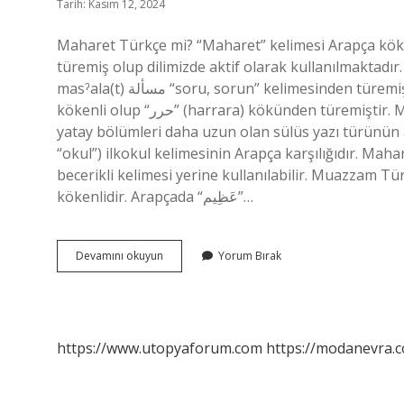
Tarih: Kasım 12, 2024
Maharet Türkçe mi? “Maharet” kelimesi Arapça kök
türemiş olup dilimizde aktif olarak kullanılmaktadı
masˀala(t) مسألة “soru, sorun” kelimesinden türemiştir. Muharrir hangi dilde? Kökeni: Muharrir kelimesi Arapça
kökenli olup “حرر” (harrara) kökünden türemiştir. Muhakkak hangi dilde? Muhakkak (Arapça: محقق), eğik ve
yatay bölümleri daha uzun olan sülüs yazı türünün adıdır. Mekteb 
“okul”) ilkokul kelimesinin Arapça karşılığıdır. Mah
becerikli kelimesi yerine kullanılabilir. Muazzam T
kökenlidir. Arapçada “عَظِيم”…
Maharet
Devamını okuyun
Yorum Bırak
Hangi
Dilden
https://www.utopyaforum.com
https://modanevra.c