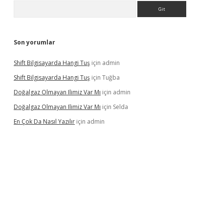
Arama
Son yorumlar
Shift Bilgisayarda Hangi Tuş
için
admin
Shift Bilgisayarda Hangi Tuş
için
Tuğba
Doğalgaz Olmayan Ilimiz Var Mı
için
admin
Doğalgaz Olmayan Ilimiz Var Mı
için
Selda
En Çok Da Nasıl Yazılır
için
admin
lexbett.net/
betexper.xyz