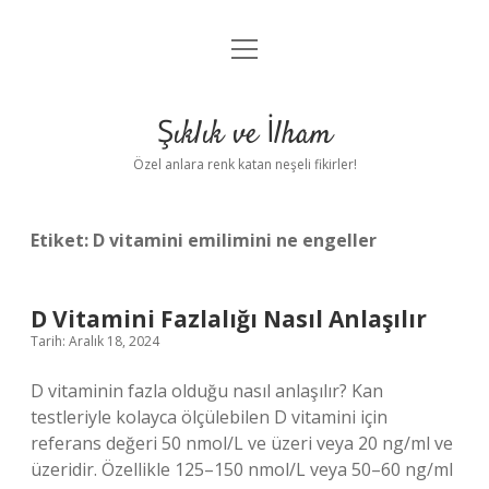
menüyü
Anasayfa
aç
Gizlilik Politikası
Şıklık ve İlham
Yasal Uyarı
Özel anlara renk katan neşeli fikirler!
Hakkımızda
Etiket:
D vitamini emilimini ne engeller
D Vitamini Fazlalığı Nasıl Anlaşılır
Tarih: Aralık 18, 2024
D vitaminin fazla olduğu nasıl anlaşılır? Kan
testleriyle kolayca ölçülebilen D vitamini için
referans değeri 50 nmol/L ve üzeri veya 20 ng/ml ve
üzeridir. Özellikle 125–150 nmol/L veya 50–60 ng/ml