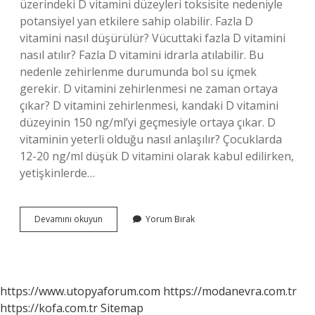
üzerindeki D vitamini düzeyleri toksisite nedeniyle
potansiyel yan etkilere sahip olabilir. Fazla D
vitamini nasıl düşürülür? Vücuttaki fazla D vitamini
nasıl atılır? Fazla D vitamini idrarla atılabilir. Bu
nedenle zehirlenme durumunda bol su içmek
gerekir. D vitamini zehirlenmesi ne zaman ortaya
çıkar? D vitamini zehirlenmesi, kandaki D vitamini
düzeyinin 150 ng/ml’yi geçmesiyle ortaya çıkar. D
vitaminin yeterli olduğu nasıl anlaşılır? Çocuklarda
12-20 ng/ml düşük D vitamini olarak kabul edilirken,
yetişkinlerde…
D
Devamını okuyun
Yorum Bırak
Vitamini
Fazlalığı
Nasıl
Anlaşılır
https://www.utopyaforum.com
https://modanevra.com.tr
https://kofa.com.tr
Sitemap