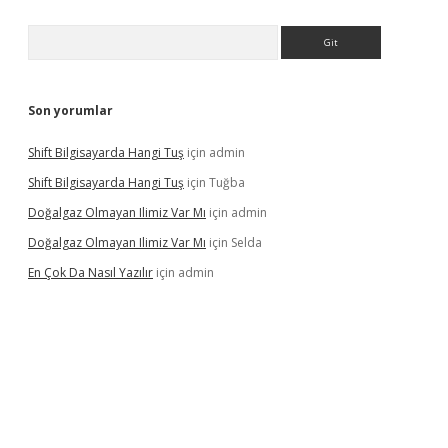
Arama
Son yorumlar
Shift Bilgisayarda Hangi Tuş
için
admin
Shift Bilgisayarda Hangi Tuş
için
Tuğba
Doğalgaz Olmayan Ilimiz Var Mı
için
admin
Doğalgaz Olmayan Ilimiz Var Mı
için
Selda
En Çok Da Nasıl Yazılır
için
admin
lexbett.net/
betexper.xyz