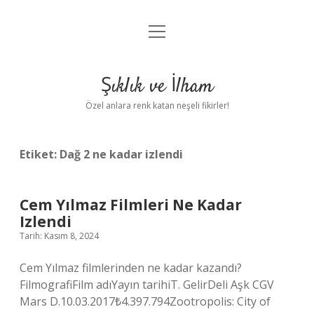
menüyü
Anasayfa
aç
Gizlilik Politikası
Şıklık ve İlham
Yasal Uyarı
Özel anlara renk katan neşeli fikirler!
Hakkımızda
Etiket:
Dağ 2 ne kadar izlendi
Cem Yılmaz Filmleri Ne Kadar
Izlendi
Tarih: Kasım 8, 2024
Cem Yılmaz filmlerinden ne kadar kazandı?
FilmografiFilm adıYayın tarihiT. GelirDeli Aşk CGV
Mars D.10.03.2017₺4.397.794Zootropolis: City of