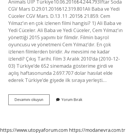
Animals UIP Türkiye10.06.2016₺4.244.793Iftar Soda
CGV Mars D.29.01.2016₺12.319.801Ali Baba ve Yedi
Cüceler CGV Mars. D.13 .11 .2015₺ 21.859. Cem
Yılmaz’ın en çok izlenen filmi hangisi? 1) Ali Baba ve
Yedi Cüceler. Ali Baba ve Yedi Cüceler, Cem Yılmaz’ın
yönettiği 2015 yapımı bir filmdir. Filmin başrol
oyuncusu ve yönetmeni Cem Yılmaz’dır. En çok
izlenen filmlerden biridir. Av mevsimi ne kadar
izlendi? Çıkış Tarihi. Film 3 Aralık 2010’da (2010-12-
03) Türkiye’de 652 sinemada gösterime girdi ve
açılış haftasonunda 2.697.707 dolar hasılat elde
ederek Türkiye’de gişede ilk sıraya yerleşti.…
Cem
Devamını okuyun
Yorum Bırak
Yılmaz
Filmleri
Ne
Kadar
Izlendi
https://www.utopyaforum.com
https://modanevra.com.tr