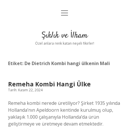
menüyü
Anasayfa
aç
Gizlilik Politikası
Şıklık ve İlham
Yasal Uyarı
Özel anlara renk katan neşeli fikirler!
Hakkımızda
Etiket:
De Dietrich Kombi hangi ülkenin Mali
Remeha Kombi Hangi Ülke
Tarih: Kasım 22, 2024
Remeha kombi nerede üretiliyor? Şirket 1935 yılında
Hollanda’nın Apeldoorn kentinde kurulmuş olup,
yaklaşık 1.000 çalışanıyla Hollanda’da ürün
geliştirmeye ve üretmeye devam etmektedir.