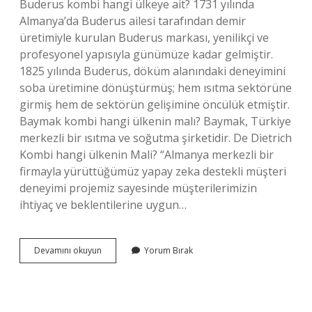
Buderus kombi hangi ülkeye ait? 1731 yılında
Almanya’da Buderus ailesi tarafından demir
üretimiyle kurulan Buderus markası, yenilikçi ve
profesyonel yapısıyla günümüze kadar gelmiştir.
1825 yılında Buderus, döküm alanındaki deneyimini
soba üretimine dönüştürmüş; hem ısıtma sektörüne
girmiş hem de sektörün gelişimine öncülük etmiştir.
Baymak kombi hangi ülkenin malı? Baymak, Türkiye
merkezli bir ısıtma ve soğutma şirketidir. De Dietrich
Kombi hangi ülkenin Mali? “Almanya merkezli bir
firmayla yürüttüğümüz yapay zeka destekli müşteri
deneyimi projemiz sayesinde müşterilerimizin
ihtiyaç ve beklentilerine uygun…
Remeha
Devamını okuyun
Yorum Bırak
Kombi
Hangi
Ülke