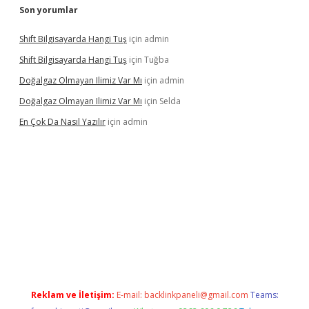
Son yorumlar
Shift Bilgisayarda Hangi Tuş
için
admin
Shift Bilgisayarda Hangi Tuş
için
Tuğba
Doğalgaz Olmayan Ilimiz Var Mı
için
admin
Doğalgaz Olmayan Ilimiz Var Mı
için
Selda
En Çok Da Nasıl Yazılır
için
admin
exbett.net/
betexper.xyz
Reklam ve İletişim:
E-mail:
backlinkpaneli@gmail.com
Teams: