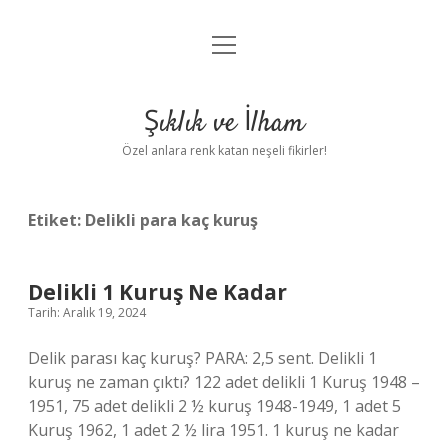
menüyü
Anasayfa
aç
Gizlilik Politikası
Şıklık ve İlham
Yasal Uyarı
Özel anlara renk katan neşeli fikirler!
Hakkımızda
Etiket:
Delikli para kaç kuruş
Delikli 1 Kuruş Ne Kadar
Tarih: Aralık 19, 2024
Delik parası kaç kuruş? PARA: 2,5 sent. Delikli 1
kuruş ne zaman çıktı? 122 adet delikli 1 Kuruş 1948 –
1951, 75 adet delikli 2 ½ kuruş 1948-1949, 1 adet 5
Kuruş 1962, 1 adet 2 ½ lira 1951. 1 kuruş ne kadar