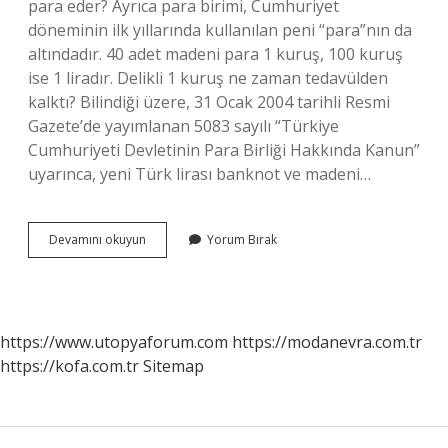
para eder? Ayrıca para birimi, Cumhuriyet
döneminin ilk yıllarında kullanılan peni “para”nın da
altındadır. 40 adet madeni para 1 kuruş, 100 kuruş
ise 1 liradır. Delikli 1 kuruş ne zaman tedavülden
kalktı? Bilindiği üzere, 31 Ocak 2004 tarihli Resmi
Gazete’de yayımlanan 5083 sayılı “Türkiye
Cumhuriyeti Devletinin Para Birliği Hakkında Kanun”
uyarınca, yeni Türk lirası banknot ve madeni…
Delikli
Devamını okuyun
Yorum Bırak
1
Kuruş
Ne
Kadar
https://www.utopyaforum.com
https://modanevra.com.tr
https://kofa.com.tr
Sitemap