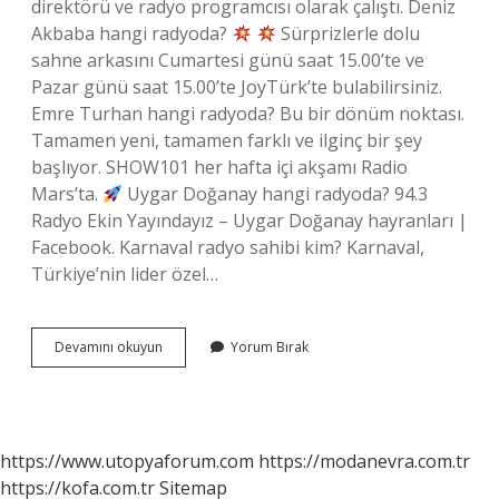
direktörü ve radyo programcısı olarak çalıştı. Deniz
Akbaba hangi radyoda?
Sürprizlerle dolu
sahne arkasını Cumartesi günü saat 15.00’te ve
Pazar günü saat 15.00’te JoyTürk’te bulabilirsiniz.
Emre Turhan hangi radyoda? Bu bir dönüm noktası.
Tamamen yeni, tamamen farklı ve ilginç bir şey
başlıyor. SHOW101 her hafta içi akşamı Radio
Mars’ta.
Uygar Doğanay hangi radyoda? 94.3
Radyo Ekin Yayındayız – Uygar Doğanay hayranları |
Facebook. Karnaval radyo sahibi kim? Karnaval,
Türkiye’nin lider özel…
Cemil
Devamını okuyun
Yorum Bırak
Orhon
Hangi
Radyoda
https://www.utopyaforum.com
https://modanevra.com.tr
https://kofa.com.tr
Sitemap