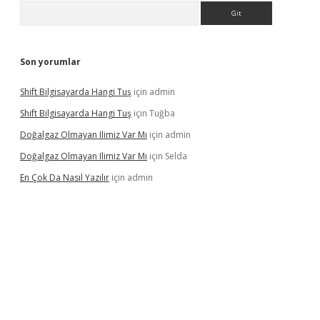
Arama
Son yorumlar
Shift Bilgisayarda Hangi Tuş
için
admin
Shift Bilgisayarda Hangi Tuş
için
Tuğba
Doğalgaz Olmayan Ilimiz Var Mı
için
admin
Doğalgaz Olmayan Ilimiz Var Mı
için
Selda
En Çok Da Nasıl Yazılır
için
admin
exbett.net/
betexper.xyz