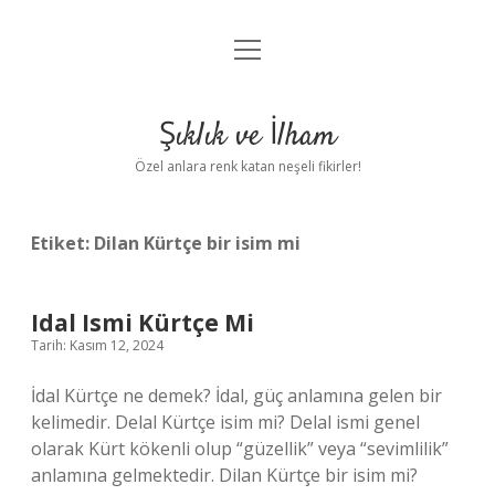
menüyü
Anasayfa
aç
Gizlilik Politikası
Şıklık ve İlham
Yasal Uyarı
Özel anlara renk katan neşeli fikirler!
Hakkımızda
Etiket:
Dilan Kürtçe bir isim mi
Idal Ismi Kürtçe Mi
Tarih: Kasım 12, 2024
İdal Kürtçe ne demek? İdal, güç anlamına gelen bir
kelimedir. Delal Kürtçe isim mi? Delal ismi genel
olarak Kürt kökenli olup “güzellik” veya “sevimlilik”
anlamına gelmektedir. Dilan Kürtçe bir isim mi?