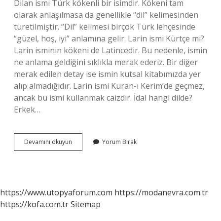
Dilan ismi Türk kökenli bir isimdir. Kökeni tam
olarak anlaşılmasa da genellikle “dil” kelimesinden
türetilmiştir. “Dil” kelimesi birçok Türk lehçesinde
“güzel, hoş, iyi” anlamına gelir. Larin ismi Kürtçe mi?
Larin isminin kökeni de Latincedir. Bu nedenle, ismin
ne anlama geldiğini sıklıkla merak ederiz. Bir diğer
merak edilen detay ise ismin kutsal kitabımızda yer
alıp almadığıdır. Larin ismi Kuran-ı Kerim’de geçmez,
ancak bu ismi kullanmak caizdir. İdal hangi dilde?
Erkek…
Idal
Devamını okuyun
Yorum Bırak
Ismi
Kürtçe
Mi
https://www.utopyaforum.com
https://modanevra.com.tr
https://kofa.com.tr
Sitemap