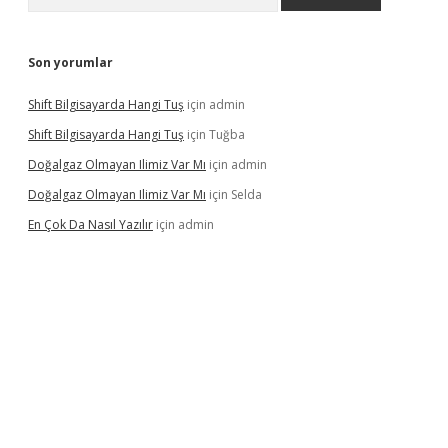
Son yorumlar
Shift Bilgisayarda Hangi Tuş
için
admin
Shift Bilgisayarda Hangi Tuş
için
Tuğba
Doğalgaz Olmayan Ilimiz Var Mı
için
admin
Doğalgaz Olmayan Ilimiz Var Mı
için
Selda
En Çok Da Nasıl Yazılır
için
admin
exbett.net/
betexper.xyz