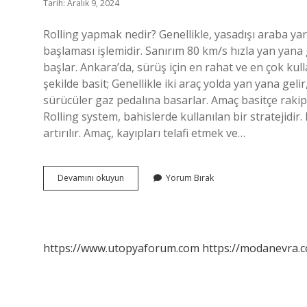
Tarih: Aralık 9, 2024
Rolling yapmak nedir? Genellikle, yasadışı araba ya
başlaması işlemidir. Sanırım 80 km/s hızla yan yana g
başlar. Ankara’da, sürüş için en rahat ve en çok kulla
şekilde basit; Genellikle iki araç yolda yan yana gelir, 
sürücüler gaz pedalına basarlar. Amaç basitçe rakip
Rolling system, bahislerde kullanılan bir stratejidi
artırılır. Amaç, kayıpları telafi etmek ve…
Rolling
Devamını okuyun
Yorum Bırak
Nasıl
Yapılır
https://www.utopyaforum.com
https://modanevra.c