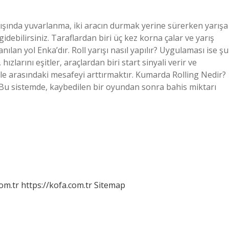
rışında yuvarlanma, iki aracın durmak yerine sürerken yarışa
idebilirsiniz. Taraflardan biri üç kez korna çalar ve yarış
nılan yol Enka’dır. Roll yarışı nasıl yapılır? Uygulaması ise şu
hızlarını eşitler, araçlardan biri start sinyali verir ve
le arasındaki mesafeyi arttırmaktır. Kumarda Rolling Nedir?
r. Bu sistemde, kaybedilen bir oyundan sonra bahis miktarı
om.tr
https://kofa.com.tr
Sitemap