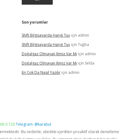
Son yorumlar
Shift Bilgisayarda Hangi Tuş
için
admin
Shift Bilgisayarda Hangi Tuş
için
Tuğba
Doğalgaz Olmayan Ilimiz Var Mı
için
admin
Doğalgaz Olmayan Ilimiz Var Mı
için
Selda
En Çok Da Nasıl Yazılır
için
admin
06 0 726
Telegram: @karabul
vermektedir. Bu nedenle, sitedeki içerikleri proaktif olarak denetleme