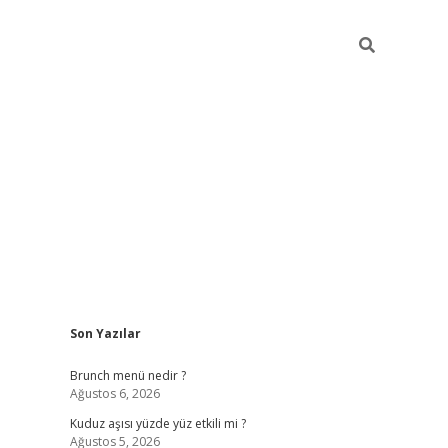
Sidebar
Son Yazılar
https://elexbett.net
Brunch menü nedir ?
Ağustos 6, 2026
Kuduz aşısı yüzde yüz etkili mi ?
Ağustos 5, 2026