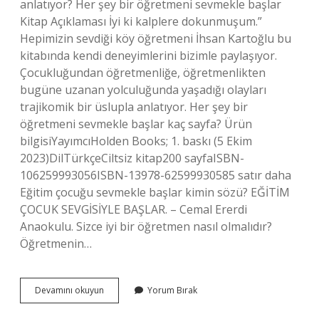
anlatıyor? Her şey bir öğretmeni sevmekle başlar
Kitap Açıklaması İyi ki kalplere dokunmuşum.”
Hepimizin sevdiği köy öğretmeni İhsan Kartoğlu bu
kitabında kendi deneyimlerini bizimle paylaşıyor.
Çocukluğundan öğretmenliğe, öğretmenlikten
bugüne uzanan yolculuğunda yaşadığı olayları
trajikomik bir üslupla anlatıyor. Her şey bir
öğretmeni sevmekle başlar kaç sayfa? Ürün
bilgisiYayımcıHolden Books; 1. baskı (5 Ekim
2023)DilTürkçeCiltsiz kitap200 sayfaISBN-
106259993056ISBN-13978-62599930585 satır daha
Eğitim çocuğu sevmekle başlar kimin sözü? EĞİTİM
ÇOCUK SEVGİSİYLE BAŞLAR. – Cemal Ererdi
Anaokulu. Sizce iyi bir öğretmen nasıl olmalıdır?
Öğretmenin…
Ihsan
Devamını okuyun
Yorum Bırak
Kartoğlu
Kaç