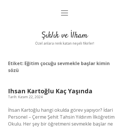
menüyü
Anasayfa
aç
Gizlilik Politikası
Şıklık ve İlham
Yasal Uyarı
Özel anlara renk katan neşeli fikirler!
Hakkımızda
Etiket:
Eğitim çocuğu sevmekle başlar kimin
sözü
Ihsan Kartoğlu Kaç Yaşında
Tarih: Kasım 22, 2024
İhsan Kartoğlu hangi okulda görev yapıyor? İdari
Personel – Çerme Şehit Tahsin Yıldırım İlköğretim
Okulu. Her şey bir öğretmeni sevmekle başlar ne