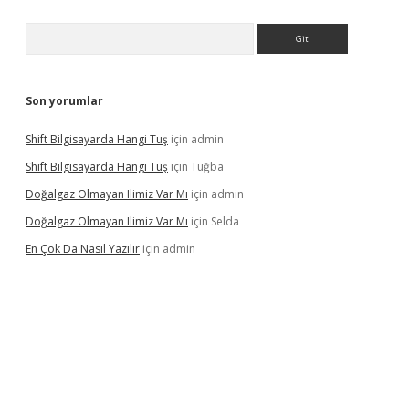
Arama
Son yorumlar
Shift Bilgisayarda Hangi Tuş
için
admin
Shift Bilgisayarda Hangi Tuş
için
Tuğba
Doğalgaz Olmayan Ilimiz Var Mı
için
admin
Doğalgaz Olmayan Ilimiz Var Mı
için
Selda
En Çok Da Nasıl Yazılır
için
admin
xbett.net/
betexper.xyz