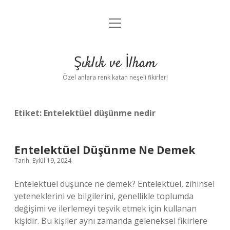
menüyü
Anasayfa
aç
Gizlilik Politikası
Şıklık ve İlham
Yasal Uyarı
Özel anlara renk katan neşeli fikirler!
Hakkımızda
Etiket:
Entelektüel düşünme nedir
Entelektüel Düşünme Ne Demek
Tarih: Eylül 19, 2024
Entelektüel düşünce ne demek? Entelektüel, zihinsel
yeteneklerini ve bilgilerini, genellikle toplumda
değişimi ve ilerlemeyi teşvik etmek için kullanan
kişidir. Bu kişiler aynı zamanda geleneksel fikirlere