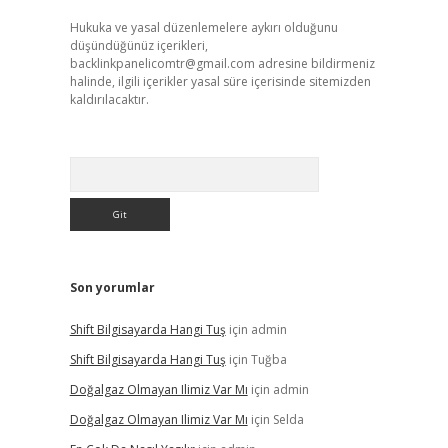
Hukuka ve yasal düzenlemelere aykırı olduğunu
düşündüğünüz içerikleri,
backlinkpanelicomtr@gmail.com
adresine bildirmeniz
halinde, ilgili içerikler yasal süre içerisinde sitemizden
kaldırılacaktır.
Arama
Son yorumlar
Shift Bilgisayarda Hangi Tuş
için
admin
Shift Bilgisayarda Hangi Tuş
için
Tuğba
Doğalgaz Olmayan Ilimiz Var Mı
için
admin
Doğalgaz Olmayan Ilimiz Var Mı
için
Selda