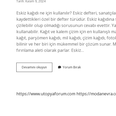
Tarih: Kasım 9, 2024
Eskiz kağıdı ne için kullanılır? Eskiz defteri, sanatçıla
kaydettikleri özel bir defter türüdür. Eskiz kağıdına
çizilebilir olup olmadığı sorusunun cevabı evettir. 
kullanabilir. Kağıt ve kalem çizim için en kullanışlı 
kağıt, parşömen kağıdı, mil kağıdı, çizim kağıdı, foto
bilinir ve her biri için mükemmel bir çözüm sunar. Mu
fırınlama aleti olarak parlar. Eskiz…
Eskiz
Devamını okuyun
Yorum Bırak
Kağıdı
Nedir
Nasıl
Kullanılır
https://www.utopyaforum.com
https://modanevra.c