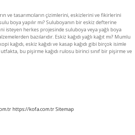
rın ve tasarımcıların çizimlerini, eskizlerini ve fikirlerini
 sulu boya yapılır mı? Suluboyanın bir eskiz defterine
Yani isteyen herkes projesinde suluboya veya yağlı boya
malzemelerden bazılarıdır. Eskiz kağıdı yağlı kağıt mı? Mumlu
kopi kağıdı, eskiz kağıdı ve kasap kağıdı gibi birçok isimle
tfakta, bu pişirme kağıdı rulosu birinci sınıf bir pişirme ve
om.tr
https://kofa.com.tr
Sitemap