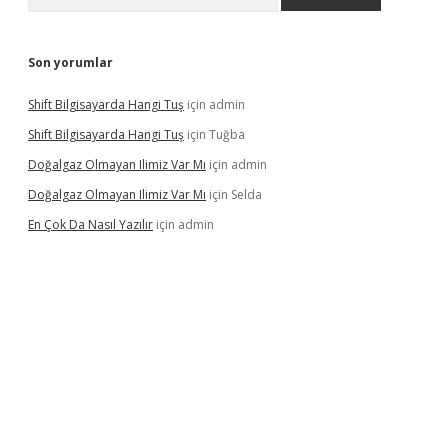
Son yorumlar
Shift Bilgisayarda Hangi Tuş
için
admin
Shift Bilgisayarda Hangi Tuş
için
Tuğba
Doğalgaz Olmayan Ilimiz Var Mı
için
admin
Doğalgaz Olmayan Ilimiz Var Mı
için
Selda
En Çok Da Nasıl Yazılır
için
admin
exbett.net/
betexper.xyz