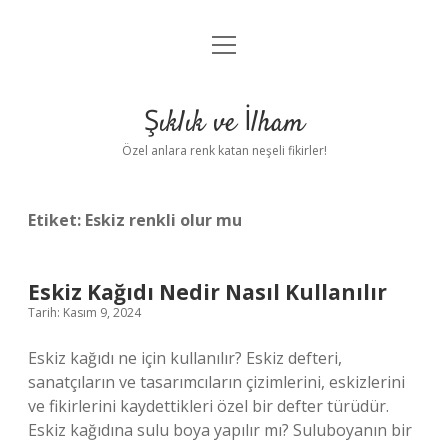
menüyü
Anasayfa
aç
Gizlilik Politikası
Şıklık ve İlham
Yasal Uyarı
Özel anlara renk katan neşeli fikirler!
Hakkımızda
Etiket:
Eskiz renkli olur mu
Eskiz Kağıdı Nedir Nasıl Kullanılır
Tarih: Kasım 9, 2024
Eskiz kağıdı ne için kullanılır? Eskiz defteri,
sanatçıların ve tasarımcıların çizimlerini, eskizlerini
ve fikirlerini kaydettikleri özel bir defter türüdür.
Eskiz kağıdına sulu boya yapılır mı? Suluboyanın bir