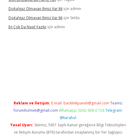
Doğalgaz Olmayan Ilimiz Var Mı
için
admin
Doğalgaz Olmayan Ilimiz Var Mı
için
Selda
En Çok Da Nasıl Yazılır
için
admin
exbett.net/
betexper.xyz
Reklam ve İletişim:
E-mail:
backlinkpaneli@gmail.com
Teams:
forumhizmeti@gmail.com
Whatsapp: 0262 606 0 726
Telegram:
@karabul
Yasal Uyarı:
Sitemiz, 5651 Sayılı Kanun gereğince Bilgi Teknolojileri
ve İletişim Kurumu (BTK) tarafından onaylanmış bir Yer Sağlayıcı