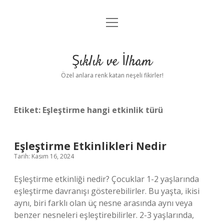
menüyü
Anasayfa
aç
Gizlilik Politikası
Şıklık ve İlham
Yasal Uyarı
Özel anlara renk katan neşeli fikirler!
Hakkımızda
Etiket:
Eşleştirme hangi etkinlik türü
Eşleştirme Etkinlikleri Nedir
Tarih: Kasım 16, 2024
Eşleştirme etkinliği nedir? Çocuklar 1-2 yaşlarında
eşleştirme davranışı gösterebilirler. Bu yaşta, ikisi
aynı, biri farklı olan üç nesne arasında aynı veya
benzer nesneleri eşleştirebilirler. 2-3 yaşlarında,