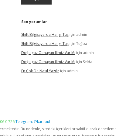
Son yorumlar
Shift Bilgisayarda Hangi Tuş
için
admin
Shift Bilgisayarda Hangi Tuş
için
Tuğba
Doğalgaz Olmayan Ilimiz Var Mı
için
admin
Doğalgaz Olmayan Ilimiz Var Mı
için
Selda
En Çok Da Nasıl Yazılır
için
admin
06 0 726
Telegram: @karabul
vermektedir. Bu nedenle, sitedeki içerikleri proaktif olarak denetleme