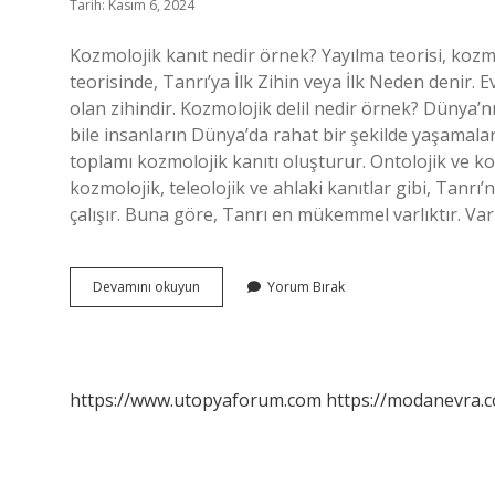
Tarih: Kasım 6, 2024
Kozmolojik kanıt nedir örnek? Yayılma teorisi, kozmo
teorisinde, Tanrı’ya İlk Zihin veya İlk Neden denir
olan zihindir. Kozmolojik delil nedir örnek? Dünya’n
bile insanların Dünya’da rahat bir şekilde yaşamala
toplamı kozmolojik kanıtı oluşturur. Ontolojik ve ko
kozmolojik, teleolojik ve ahlaki kanıtlar gibi, Tanrı’
çalışır. Buna göre, Tanrı en mükemmel varlıktır.
Kozmolojik
Devamını okuyun
Yorum Bırak
Kanıtlar
Nelerdir
https://www.utopyaforum.com
https://modanevra.c