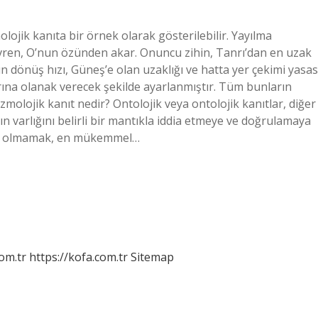
lojik kanıta bir örnek olarak gösterilebilir. Yayılma
. Evren, O’nun özünden akar. Onuncu zihin, Tanrı’dan en uzak
ın dönüş hızı, Güneş’e olan uzaklığı ve hatta yer çekimi yasas
rına olanak verecek şekilde ayarlanmıştır. Tüm bunların
zmolojik kanıt nedir? Ontolojik veya ontolojik kanıtlar, diğer
nın varlığını belirli bir mantıkla iddia etmeye ve doğrulamaya
 Var olmamak, en mükemmel…
om.tr
https://kofa.com.tr
Sitemap