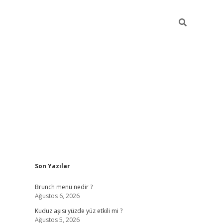
Sidebar
Son Yazılar
https://elexbett.net
Brunch menü nedir ?
Ağustos 6, 2026
Kuduz aşısı yüzde yüz etkili mi ?
Ağustos 5, 2026