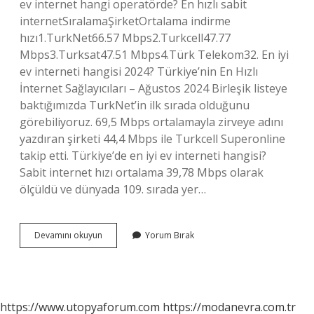
ev internet hangi operatörde? En hızlı sabit
internetSıralamaŞirketOrtalama indirme
hızı1.TurkNet66.57 Mbps2.Turkcell47.77
Mbps3.Turksat47.51 Mbps4.Türk Telekom32. En iyi
ev interneti hangisi 2024? Türkiye’nin En Hızlı
İnternet Sağlayıcıları – Ağustos 2024 Birleşik listeye
baktığımızda TurkNet’in ilk sırada olduğunu
görebiliyoruz. 69,5 Mbps ortalamayla zirveye adını
yazdıran şirketi 44,4 Mbps ile Turkcell Superonline
takip etti. Türkiye’de en iyi ev interneti hangisi?
Sabit internet hızı ortalama 39,78 Mbps olarak
ölçüldü ve dünyada 109. sırada yer…
En
Devamını okuyun
Yorum Bırak
Hızlı
Fiber
Internet
Hangisi
https://www.utopyaforum.com
https://modanevra.com.tr