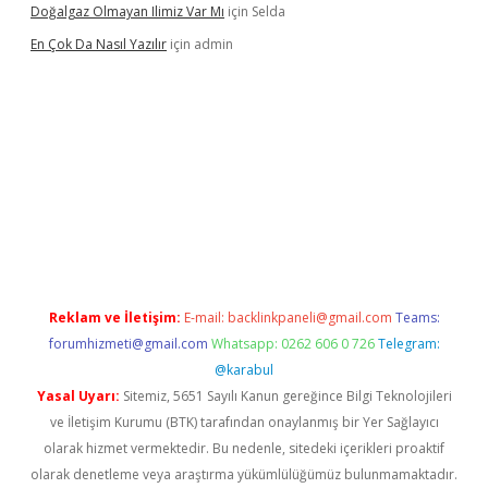
Doğalgaz Olmayan Ilimiz Var Mı
için
Selda
En Çok Da Nasıl Yazılır
için
admin
xbett.net/
betexper.xyz
Reklam ve İletişim:
E-mail:
backlinkpaneli@gmail.com
Teams:
forumhizmeti@gmail.com
Whatsapp: 0262 606 0 726
Telegram:
@karabul
Yasal Uyarı:
Sitemiz, 5651 Sayılı Kanun gereğince Bilgi Teknolojileri
ve İletişim Kurumu (BTK) tarafından onaylanmış bir Yer Sağlayıcı
olarak hizmet vermektedir. Bu nedenle, sitedeki içerikleri proaktif
olarak denetleme veya araştırma yükümlülüğümüz bulunmamaktadır.