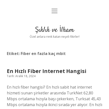
menüyü
Anasayfa
aç
Gizlilik Politikası
Şıklık ve İlham
Yasal Uyarı
Özel anlara renk katan neşeli fikirler!
Hakkımızda
Etiket:
Fiber en fazla kaç mbit
En Hızlı Fiber Internet Hangisi
Tarih: Aralık 18, 2024
En hızlı fiber hangisi? En hızlı sabit hat internet
hizmeti sunan şirketler arasında TurkNet 62,80
Mbps ortalama hızıyla başı çekerken, Turksat 45,43
Mbps ortalama hızıyla ikinci sırada yer alıyor. En hızlı