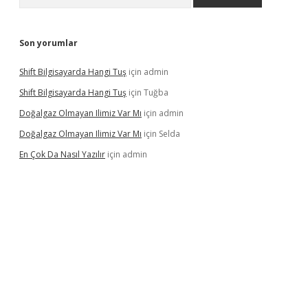
Son yorumlar
Shift Bilgisayarda Hangi Tuş
için
admin
Shift Bilgisayarda Hangi Tuş
için
Tuğba
Doğalgaz Olmayan Ilimiz Var Mı
için
admin
Doğalgaz Olmayan Ilimiz Var Mı
için
Selda
En Çok Da Nasıl Yazılır
için
admin
exbett.net/
betexper.xyz