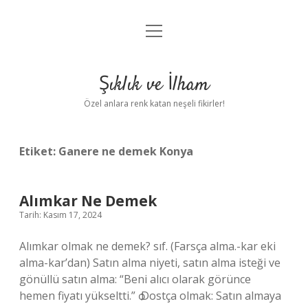
menüyü
Anasayfa
aç
Gizlilik Politikası
Şıklık ve İlham
Yasal Uyarı
Özel anlara renk katan neşeli fikirler!
Hakkımızda
Etiket:
Ganere ne demek Konya
Alımkar Ne Demek
Tarih: Kasım 17, 2024
Alımkar olmak ne demek? sıf. (Farsça alma.-kar eki
alma-kar’dan) Satın alma niyeti, satın alma isteği ve
gönüllü satın alma: “Beni alıcı olarak görünce
hemen fiyatı yükseltti.” ѻ Dostça olmak: Satın almaya