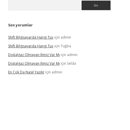
Arama
Son yorumlar
Shift Bilgisayarda Hangi Tuş
için
admin
Shift Bilgisayarda Hangi Tuş
için
Tuğba
Doğalgaz Olmayan Ilimiz Var Mı
için
admin
Doğalgaz Olmayan Ilimiz Var Mı
için
Selda
En Çok Da Nasıl Yazılır
için
admin
exbett.net/
betexper.xyz