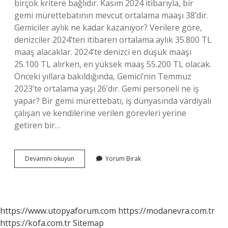
birçok kritere bağlıdır. Kasım 2024 itibarıyla, bir
gemi mürettebatının mevcut ortalama maaşı 38’dir.
Gemiciler aylık ne kadar kazanıyor? Verilere göre,
denizciler 2024’ten itibaren ortalama aylık 35.800 TL
maaş alacaklar. 2024’te denizci en düşük maaşı
25.100 TL alırken, en yüksek maaş 55.200 TL olacak.
Önceki yıllara bakıldığında, Gemici’nin Temmuz
2023’te ortalama yaşı 26’dır. Gemi personeli ne iş
yapar? Bir gemi mürettebatı, iş dünyasında vardiyalı
çalışan ve kendilerine verilen görevleri yerine
getiren bir…
Gemi
Devamını okuyun
Yorum Bırak
Personeli
Ne
Kadar
Maaş
Alır
https://www.utopyaforum.com
https://modanevra.com.tr
https://kofa.com.tr
Sitemap