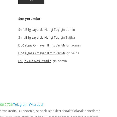
Son yorumlar
Shift Bilgisayarda Hangi Tuş
için
admin
Shift Bilgisayarda Hangi Tuş
için
Tuğba
Doğalgaz Olmayan Ilimiz Var Mı
için
admin
Doğalgaz Olmayan Ilimiz Var Mı
için
Selda
En Çok Da Nasıl Yazılır
için
admin
06 0 726
Telegram: @karabul
vermektedir. Bu nedenle, sitedeki içerikleri proaktif olarak denetleme