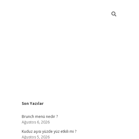
Sidebar
Son Yazılar
https://elexbett.ne
Brunch menü nedir ?
Ağustos 6, 2026
Kuduz aşısı yüzde yüz etkili mi ?
Ağustos 5, 2026