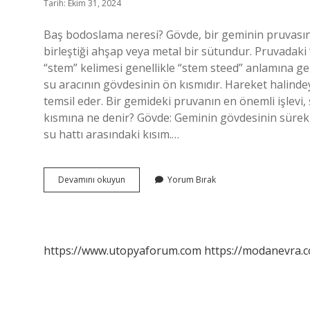
Tarih: Ekim 31, 2024
Baş bodoslama neresi? Gövde, bir geminin pruvasınd
birleştiği ahşap veya metal bir sütundur. Pruvadaki “
“stem” kelimesi genellikle “stem steed” anlamına gel
su aracının gövdesinin ön kısmıdır. Hareket halinde
temsil eder. Bir gemideki pruvanın en önemli işlevi
kısmına ne denir? Gövde: Geminin gövdesinin sürekli 
su hattı arasındaki kısım.…
Baş
Devamını okuyun
Yorum Bırak
Pik
Nedir
https://www.utopyaforum.com
https://modanevra.c