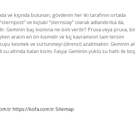
a ve kıçında bulunan, gövdenin her iki tarafının ortada
sternpost” ve kıçtaki “sternstay” olarak adlandırılsa da,
ir. Geminin baş kısmına ne isim verilir? Pruva veya pruva, bi
yken aracın en ön kısmıdır ve kıç kavramının tam tersini
, suyu kesmek ve sürtünmeyi (direnci) azaltmaktır. Geminin al
su altında kalan kısmı. Fasya: Geminin yüklü su hattı ile bo
om.tr
https://kofa.com.tr
Sitemap