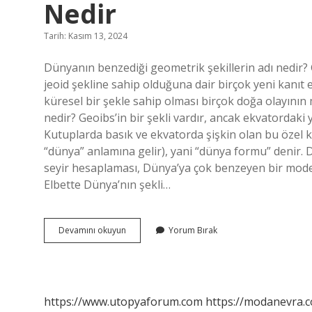
Nedir
Tarih: Kasım 13, 2024
Dünyanın benzediği geometrik şekillerin adı nedir?
jeoid şekline sahip olduğuna dair birçok yeni kanıt
küresel bir şekle sahip olması birçok doğa olayını
nedir? Geoibs’in bir şekli vardır, ancak ekvatordaki
Kutuplarda basık ve ekvatorda şişkin olan bu özel 
“dünya” anlamına gelir), yani “dünya formu” denir
seyir hesaplaması, Dünya’ya çok benzeyen bir model
Elbette Dünya’nın şekli…
Dünyanın
Devamını okuyun
Yorum Bırak
Benzediği
Geometrik
Şeklin
Adı
Nedir
https://www.utopyaforum.com
https://modanevra.c