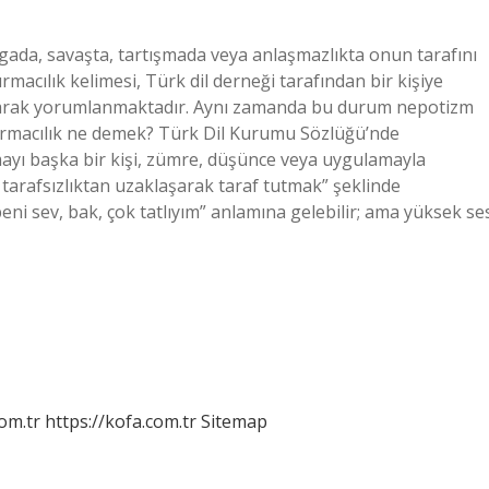
vgada, savaşta, tartışmada veya anlaşmazlıkta onun tarafını
acılık kelimesi, Türk dil derneği tarafından bir kişiye
 olarak yorumlanmaktadır. Aynı zamanda bu durum nepotizm
yırmacılık ne demek? Türk Dil Kurumu Sözlüğü’nde
mayı başka bir kişi, zümre, düşünce veya uygulamayla
 tarafsızlıktan uzaklaşarak taraf tutmak” şeklinde
i sev, bak, çok tatlıyım” anlamına gelebilir; ama yüksek se
om.tr
https://kofa.com.tr
Sitemap