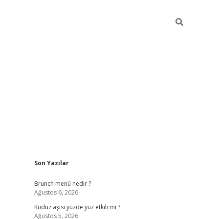
Sidebar
Son Yazılar
https://elexbett.ne
Brunch menü nedir ?
Ağustos 6, 2026
Kuduz aşısı yüzde yüz etkili mi ?
Ağustos 5, 2026