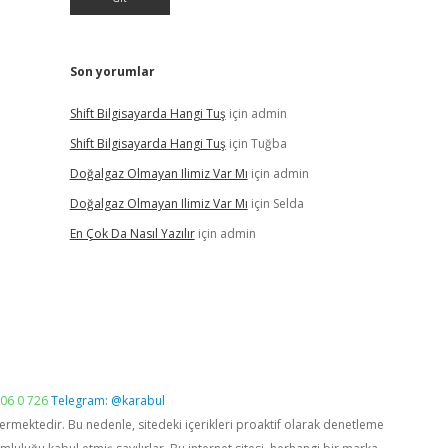
Son yorumlar
Shift Bilgisayarda Hangi Tuş
için
admin
Shift Bilgisayarda Hangi Tuş
için
Tuğba
Doğalgaz Olmayan Ilimiz Var Mı
için
admin
Doğalgaz Olmayan Ilimiz Var Mı
için
Selda
En Çok Da Nasıl Yazılır
için
admin
06 0 726
Telegram: @karabul
vermektedir. Bu nedenle, sitedeki içerikleri proaktif olarak denetleme