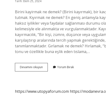
Tarih: Ekim 25, 2024
Birini kayirmak ne demek? (Birini kayırmak), bir ka
tutmak. Kıyırmak ne demek? En geniş anlamıyla kayırm
haksız iyilikler veya faydalar sağlanması durumu
kelimesiyle ele alınmakta ve vurgulanmaktadır. Ka
kayırmacılık, “Bir kişi, zümre, düşünce veya uygula
karşılaştırıp aralarında tercih yapmak gerektiğinde,
tanımlanmaktadır. Gırlamak ne demek? Hırlamak, “ben
tonu ve özellikle buna eşlik eden tıslama,…
Kayırılan
Devamını okuyun
Yorum Bırak
Ne
Demek
Türkçe
Anlamı
https://www.utopyaforum.com
https://modanevra.c