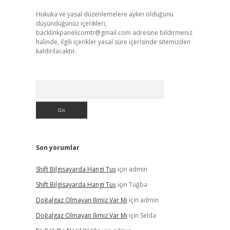
Hukuka ve yasal düzenlemelere aykırı olduğunu
düşündüğünüz içerikleri,
backlinkpanelicomtr@gmail.com
adresine bildirmeniz
halinde, ilgili içerikler yasal süre içerisinde sitemizden
kaldırılacaktır.
Arama
Son yorumlar
Shift Bilgisayarda Hangi Tuş
için
admin
Shift Bilgisayarda Hangi Tuş
için
Tuğba
Doğalgaz Olmayan Ilimiz Var Mı
için
admin
Doğalgaz Olmayan Ilimiz Var Mı
için
Selda