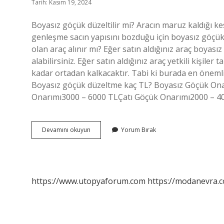
Tarih: Kasım 19, 2024
Boyasız göçük düzeltilir mi? Aracın maruz kaldığı ke
genleşme sacın yapısını bozduğu için boyasız göçük
olan araç alınır mı? Eğer satın aldığınız araç boyasız
alabilirsiniz. Eğer satın aldığınız araç yetkili kişil
kadar ortadan kalkacaktır. Tabi ki burada en önemli 
Boyasız göçük düzeltme kaç TL? Boyasız Göçük Onar
Onarımı3000 – 6000 TLÇatı Göçük Onarımı2000 – 
Boyasız
Devamını okuyun
Yorum Bırak
Göçük
Düzeltme
Yapılır
Mı
https://www.utopyaforum.com
https://modanevra.c