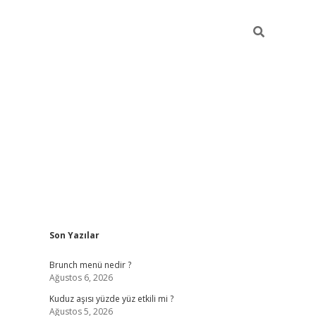
Sidebar
Son Yazılar
https://elexbett.net
Brunch menü nedir ?
Ağustos 6, 2026
Kuduz aşısı yüzde yüz etkili mi ?
Ağustos 5, 2026