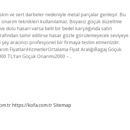
skin ve sert darbeler nedeniyle metal parçalar genleşir. Bu
 onarım teknikleri kullanılamaz. Boyasız göçük düzeltme
 ve dolu hasarı varsa belli bir bedel karşılığında satın
er tarafından tamir edilirse hasar gözle görülemeyecek seviyeye
şey aracınızı profesyonel bir firmaya teslim etmenizdir.
ım FiyatlarıHizmetlerOrtalama Fiyat AralığıBagaj Göçük
4000 TLYan Göçük Onarımı2000 –…
om.tr
https://kofa.com.tr
Sitemap