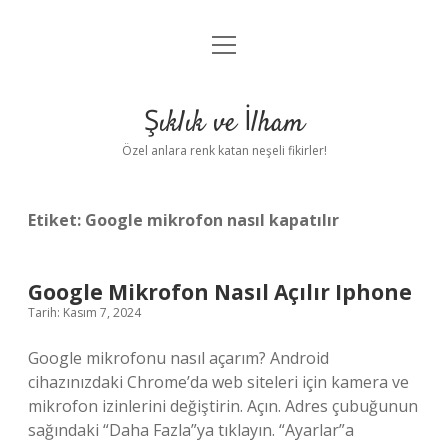
menüyü
Anasayfa
aç
Gizlilik Politikası
Şıklık ve İlham
Yasal Uyarı
Özel anlara renk katan neşeli fikirler!
Hakkımızda
Etiket:
Google mikrofon nasıl kapatılır
Google Mikrofon Nasıl Açılır Iphone
Tarih: Kasım 7, 2024
Google mikrofonu nasıl açarım? Android
cihazınızdaki Chrome’da web siteleri için kamera ve
mikrofon izinlerini değiştirin. Açın. Adres çubuğunun
sağındaki “Daha Fazla”ya tıklayın. “Ayarlar”a