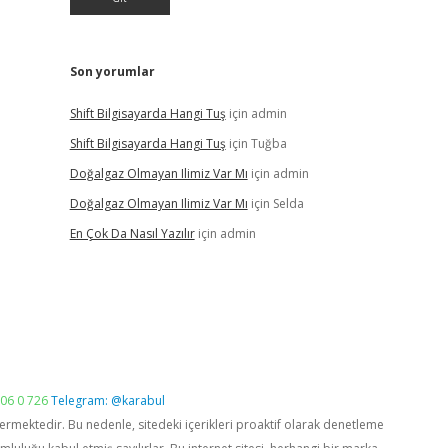
Son yorumlar
Shift Bilgisayarda Hangi Tuş
için
admin
Shift Bilgisayarda Hangi Tuş
için
Tuğba
Doğalgaz Olmayan Ilimiz Var Mı
için
admin
Doğalgaz Olmayan Ilimiz Var Mı
için
Selda
En Çok Da Nasıl Yazılır
için
admin
06 0 726
Telegram: @karabul
vermektedir. Bu nedenle, sitedeki içerikleri proaktif olarak denetleme