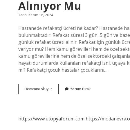
Alınıyor Mu
Tarih: Kasım 16, 2024
Hastanede refakatçi ücreti ne kadar? Hastanede has
bulunmaktadır. Refakat süresi 3 gün, 5 gün ve baze
günlük refakat ücreti alınır. Refakat için günlük üc
veriyor mu? Hem kamu görevlileri hem de özel sektörde
kamu görevlilerine hem de özel sektördeki çalışanlara 
hayati durumlarda kullanılan refakatçi izni, üç aya k
mi? Refakatçi çocuk hastalar çocuklarını…
Devlet
Devamını okuyun
Yorum Bırak
Hastanelerinde
Refakatçi
Ücreti
Alınıyor
Mu
https://www.utopyaforum.com
https://modanevra.c