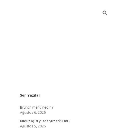
Sidebar
Son Yazılar
https://elexbett.ne
Brunch menü nedir ?
Ağustos 6, 2026
Kuduz aşısı yüzde yüz etkili mi ?
Ağustos 5, 2026