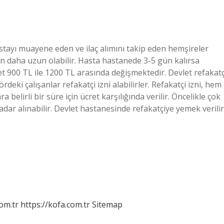
tayı muayene eden ve ilaç alımını takip eden hemşireler
n daha uzun olabilir. Hasta hastanede 3-5 gün kalırsa
ret 900 TL ile 1200 TL arasında değişmektedir. Devlet refakatç
ki çalışanlar refakatçi izni alabilirler. Refakatçi izni, hem
belirli bir süre için ücret karşılığında verilir. Öncelikle çok
adar alınabilir. Devlet hastanesinde refakatçiye yemek verilir
om.tr
https://kofa.com.tr
Sitemap