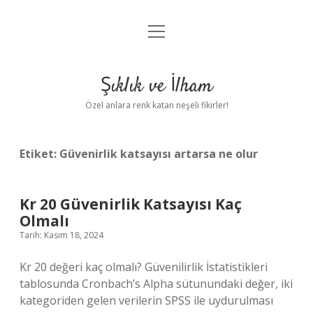
menüyü
Anasayfa
aç
Gizlilik Politikası
Şıklık ve İlham
Yasal Uyarı
Özel anlara renk katan neşeli fikirler!
Hakkımızda
Etiket:
Güvenirlik katsayısı artarsa ne olur
Kr 20 Güvenirlik Katsayısı Kaç
Olmalı
Tarih: Kasım 18, 2024
Kr 20 değeri kaç olmalı? Güvenilirlik İstatistikleri
tablosunda Cronbach’s Alpha sütunundaki değer, iki
kategoriden gelen verilerin SPSS ile uydurulması