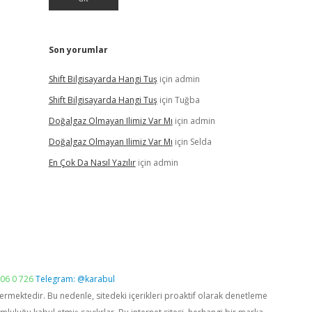
Son yorumlar
Shift Bilgisayarda Hangi Tuş
için
admin
Shift Bilgisayarda Hangi Tuş
için
Tuğba
Doğalgaz Olmayan Ilimiz Var Mı
için
admin
Doğalgaz Olmayan Ilimiz Var Mı
için
Selda
En Çok Da Nasıl Yazılır
için
admin
06 0 726
Telegram: @karabul
vermektedir. Bu nedenle, sitedeki içerikleri proaktif olarak denetleme