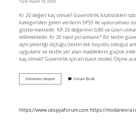
Tarih: Kasım 18, 2024
Kr 20 değeri kaç olmalı? Güvenilirlik İstatistikleri
kategoriden gelen verilerin SPSS ile uydurulması 
göstermektedir. KR-20 değerinin 0,80 ve üzeri olmas
edilmektedir. Kr 20 nasıl yorumlanır? Bir testin güv
aynı yeterliği ölçtüğü (testin tek boyutlu olduğu) a
uygulanır ve testte yer alan maddelerin güçlük indeks
kaç olmalı? Güvenirlik için en basit model; Ölçme a
Kr
Devamını okuyun
Yorum Bırak
20
Güvenirlik
Katsayısı
Kaç
Olmalı
https://www.utopyaforum.com
https://modanevra.c