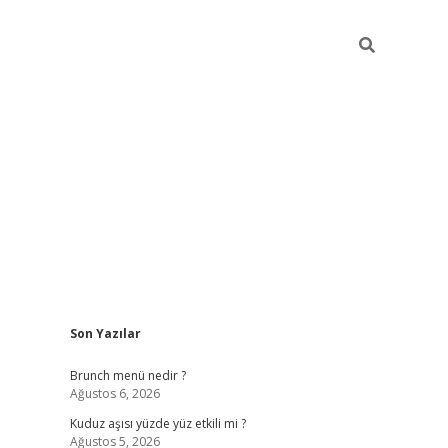
Sidebar
Son Yazılar
https://elexbett.ne
Brunch menü nedir ?
Ağustos 6, 2026
Kuduz aşısı yüzde yüz etkili mi ?
Ağustos 5, 2026