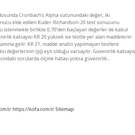
 tablosunda Cronbach’s Alpha sütunundaki değer, iki
sonucu elde edilen Kuder-Richardson-20 test sonucunu
ı istenmekle birlikte 0,70’den başlayan değerler de kabul
enirlik katsayısı KR 20 yüksek ise testte yer alan maddelerin
nlamına gelir. KR 21, madde analizi yapılmayan testlere
i değerlerinin (pj) eşit olduğu varsayılır. Güvenirlik katsayıs
racındaki sorularda ölçme hatası yoksa güvenirlik…
om.tr
https://kofa.com.tr
Sitemap