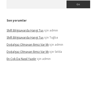
Arama
Son yorumlar
Shift Bilgisayarda Hangi Tuş
için
admin
Shift Bilgisayarda Hangi Tuş
için
Tuğba
Doğalgaz Olmayan Ilimiz Var Mı
için
admin
Doğalgaz Olmayan Ilimiz Var Mı
için
Selda
En Çok Da Nasıl Yazılır
için
admin
lexbett.net/
betexper.xyz