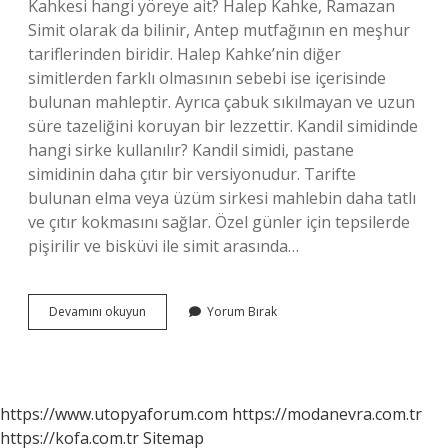
Kahkesi hangi yöreye ait? Halep Kahke, Ramazan
Simit olarak da bilinir, Antep mutfağının en meşhur
tariflerinden biridir. Halep Kahke’nin diğer
simitlerden farklı olmasının sebebi ise içerisinde
bulunan mahleptir. Ayrıca çabuk sıkılmayan ve uzun
süre tazeliğini koruyan bir lezzettir. Kandil simidinde
hangi sirke kullanılır? Kandil simidi, pastane
simidinin daha çıtır bir versiyonudur. Tarifte
bulunan elma veya üzüm sirkesi mahlebin daha tatlı
ve çıtır kokmasını sağlar. Özel günler için tepsilerde
pişirilir ve bisküvi ile simit arasında…
Ramazan
Devamını okuyun
Yorum Bırak
Simidi
Içine
Ne
Konur
https://www.utopyaforum.com
https://modanevra.com.tr
https://kofa.com.tr
Sitemap