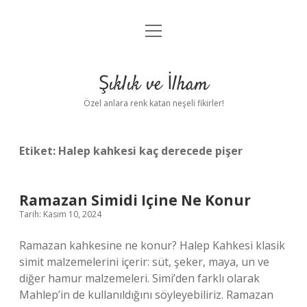
menüyü
Anasayfa
aç
Gizlilik Politikası
Şıklık ve İlham
Yasal Uyarı
Özel anlara renk katan neşeli fikirler!
Hakkımızda
Etiket:
Halep kahkesi kaç derecede pişer
Ramazan Simidi Içine Ne Konur
Tarih: Kasım 10, 2024
Ramazan kahkesine ne konur? Halep Kahkesi klasik
simit malzemelerini içerir: süt, şeker, maya, un ve
diğer hamur malzemeleri. Simi’den farklı olarak
Mahlep’in de kullanıldığını söyleyebiliriz. Ramazan