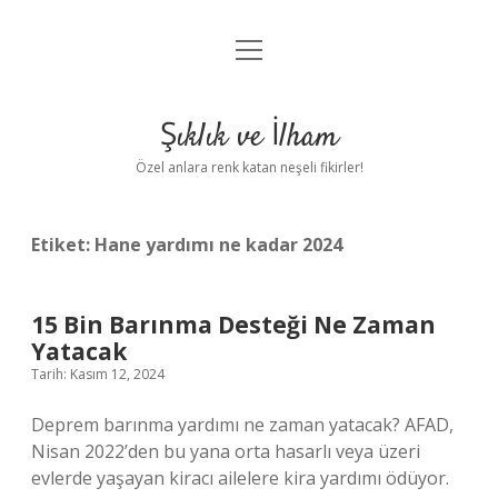
menüyü
Anasayfa
aç
Gizlilik Politikası
Şıklık ve İlham
Yasal Uyarı
Özel anlara renk katan neşeli fikirler!
Hakkımızda
Etiket:
Hane yardımı ne kadar 2024
15 Bin Barınma Desteği Ne Zaman
Yatacak
Tarih: Kasım 12, 2024
Deprem barınma yardımı ne zaman yatacak? AFAD,
Nisan 2022’den bu yana orta hasarlı veya üzeri
evlerde yaşayan kiracı ailelere kira yardımı ödüyor.