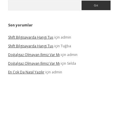
Arama
Son yorumlar
Shift Bilgisayarda Hangi Tuş
için
admin
Shift Bilgisayarda Hangi Tuş
için
Tuğba
Doğalgaz Olmayan Ilimiz Var Mı
için
admin
Doğalgaz Olmayan Ilimiz Var Mı
için
Selda
En Çok Da Nasıl Yazılır
için
admin
exbett.net/
betexper.xyz