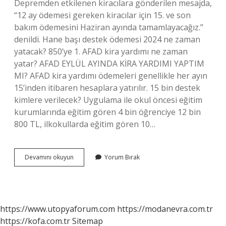
Depremden etkilenen kiracılara gönderilen mesajda,
“12 ay ödemesi gereken kiracılar için 15. ve son
bakım ödemesini Haziran ayında tamamlayacağız.”
denildi. Hane başı destek ödemesi 2024 ne zaman
yatacak? 850’ye 1. AFAD kira yardımı ne zaman
yatar? AFAD EYLÜL AYINDA KİRA YARDIMI YAPTIM
MI? AFAD kira yardımı ödemeleri genellikle her ayın
15’inden itibaren hesaplara yatırılır. 15 bin destek
kimlere verilecek? Uygulama ile okul öncesi eğitim
kurumlarında eğitim gören 4 bin öğrenciye 12 bin
800 TL, ilkokullarda eğitim gören 10…
15
Devamını okuyun
Yorum Bırak
Bin
Barınma
Desteği
Ne
Zaman
https://www.utopyaforum.com
https://modanevra.com.tr
Yatacak
https://kofa.com.tr
Sitemap