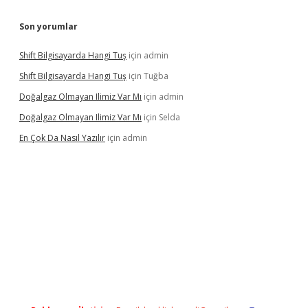
Son yorumlar
Shift Bilgisayarda Hangi Tuş
için
admin
Shift Bilgisayarda Hangi Tuş
için
Tuğba
Doğalgaz Olmayan Ilimiz Var Mı
için
admin
Doğalgaz Olmayan Ilimiz Var Mı
için
Selda
En Çok Da Nasıl Yazılır
için
admin
exbett.net/
betexper.xyz