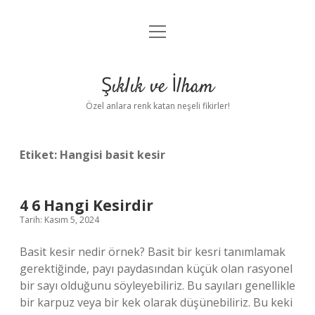
menüyü
Anasayfa
aç
Gizlilik Politikası
Şıklık ve İlham
Yasal Uyarı
Özel anlara renk katan neşeli fikirler!
Hakkımızda
Etiket:
Hangisi basit kesir
4 6 Hangi Kesirdir
Tarih: Kasım 5, 2024
Basit kesir nedir örnek? Basit bir kesri tanımlamak
gerektiğinde, payı paydasından küçük olan rasyonel
bir sayı olduğunu söyleyebiliriz. Bu sayıları genellikle
bir karpuz veya bir kek olarak düşünebiliriz. Bu keki