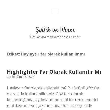
menüyü
Anasayfa
aç
Gizlilik Politikası
Şıklık ve İlham
Yasal Uyarı
Özel anlara renk katan neşeli fikirler!
Hakkımızda
Etiket:
Haylaytır far olarak kullanılır mı
Highlighter Far Olarak Kullanılır Mı
Tarih: Ekim 27, 2024
Haylaytır far olarak kullanılır mı? Bu ürünü göz farı
olarak da kullanabilirsiniz. Göz farı olarak
kullanıldığında, aydınlatıcı normal bir renklendirici
gibi davranır ve göz farı kadar kalıcı bir şekilde