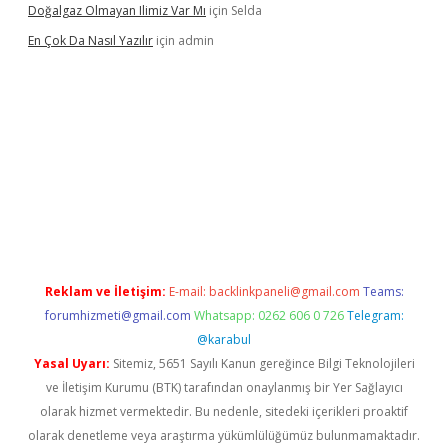
Doğalgaz Olmayan Ilimiz Var Mı
için
Selda
En Çok Da Nasıl Yazılır
için
admin
xbett.net/
betexper.xyz
Reklam ve İletişim:
E-mail:
backlinkpaneli@gmail.com
Teams:
forumhizmeti@gmail.com
Whatsapp: 0262 606 0 726
Telegram:
@karabul
Yasal Uyarı:
Sitemiz, 5651 Sayılı Kanun gereğince Bilgi Teknolojileri
ve İletişim Kurumu (BTK) tarafından onaylanmış bir Yer Sağlayıcı
olarak hizmet vermektedir. Bu nedenle, sitedeki içerikleri proaktif
olarak denetleme veya araştırma yükümlülüğümüz bulunmamaktadır.