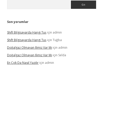
Arama
Son yorumlar
Shift Bilgisayarda Hangi Tuş
için
admin
Shift Bilgisayarda Hangi Tuş
için
Tuğba
Doğalgaz Olmayan Ilimiz Var Mı
için
admin
Doğalgaz Olmayan Ilimiz Var Mı
için
Selda
En Çok Da Nasıl Yazılır
için
admin
exbett.net/
betexper.xyz