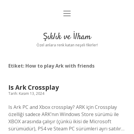
menüyü
Anasayfa
aç
Gizlilik Politikası
Şıklık ve İlham
Yasal Uyarı
Özel anlara renk katan neşeli fikirler!
Hakkımızda
Etiket:
How to play Ark with friends
Is Ark Crossplay
Tarih: Kasım 13, 2024
Is Ark PC and Xbox crossplay? ARK için Crossplay
özelliği sadece ARK’nın Windows Store sürümü ile
XBOX arasında çalışır (çünkü ikisi de Microsoft
sürümüdür), PS4 ve Steam PC sürümleri ayrı satılır…