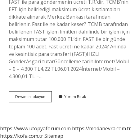
FAST ile para göndermenin ücreti T.R.’dir. TCMB’nin
EFT için belirlediği maksimum ücret kısıtlamaları
dikkate alınarak Merkez Bankası tarafından
belirlenir. Fast ile ne kadar keser? TCMB tarafından
belirlenen FAST işlem limitleri dahilinde bir işlem için
maksimum tutar 100.000 TL’dir. FAST ile bir günde
toplam 100 adet. Fast ücreti ne kadar 2024? Anında
ve kesintisiz para transferi (FAST)HIZLI
GönderAsgari tutarGüncelleme tarihiİnternet/Mobil
– 0 – 4.300 TL4,22 TL06.01.2024İnternet/Mobil –
4.300,01 TL –…
Fast
Devamını okuyun
Yorum Bırak
Ücret
Kesiyor
Mu
https://www.utopyaforum.com
https://modanevra.com.tr
https://kofa.com.tr
Sitemap