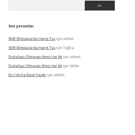
Arama
Son yorumlar
Shift Bilgisayarda Hangi Tuş
için
admin
Shift Bilgisayarda Hangi Tuş
için
Tuğba
Doğalgaz Olmayan Ilimiz Var Mı
için
admin
Doğalgaz Olmayan Ilimiz Var Mı
için
Selda
En Çok Da Nasıl Yazılır
için
admin
exbett.net/
betexper.xyz