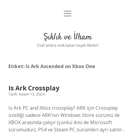
menüyü
Anasayfa
aç
Gizlilik Politikası
Şıklık ve İlham
Yasal Uyarı
Özel anlara renk katan neşeli fikirler!
Hakkımızda
Etiket:
Is Ark Ascended on Xbox One
Is Ark Crossplay
Tarih: Kasım 13, 2024
Is Ark PC and Xbox crossplay? ARK için Crossplay
özelliği sadece ARK’nın Windows Store sürümü ile
XBOX arasında çalışır (çünkü ikisi de Microsoft
sürümüdür), PS4 ve Steam PC sürümleri ayrı satılır…