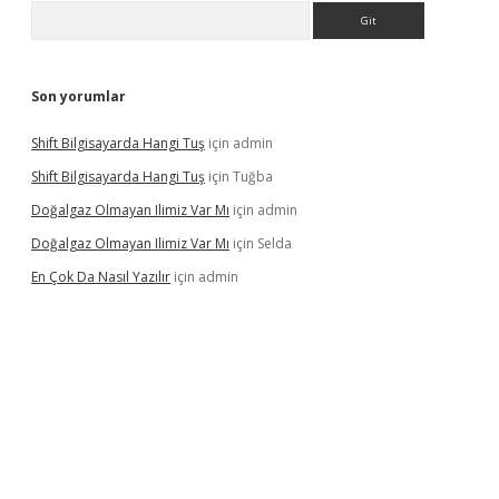
Arama
Son yorumlar
Shift Bilgisayarda Hangi Tuş
için
admin
Shift Bilgisayarda Hangi Tuş
için
Tuğba
Doğalgaz Olmayan Ilimiz Var Mı
için
admin
Doğalgaz Olmayan Ilimiz Var Mı
için
Selda
En Çok Da Nasıl Yazılır
için
admin
exbett.net/
betexper.xyz