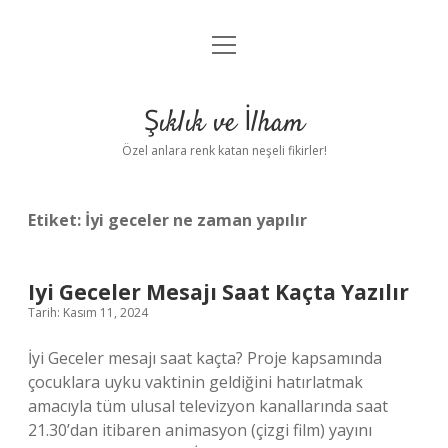
menüyü
Anasayfa
aç
Gizlilik Politikası
Şıklık ve İlham
Yasal Uyarı
Özel anlara renk katan neşeli fikirler!
Hakkımızda
Etiket:
İyi geceler ne zaman yapılır
Iyi Geceler Mesajı Saat Kaçta Yazılır
Tarih: Kasım 11, 2024
İyi Geceler mesajı saat kaçta? Proje kapsamında
çocuklara uyku vaktinin geldiğini hatırlatmak
amacıyla tüm ulusal televizyon kanallarında saat
21.30’dan itibaren animasyon (çizgi film) yayını