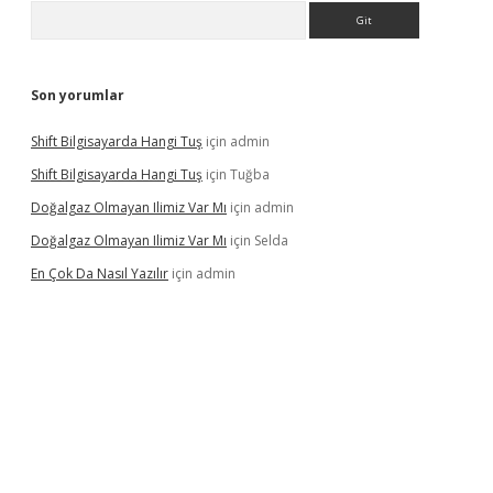
Arama
Son yorumlar
Shift Bilgisayarda Hangi Tuş
için
admin
Shift Bilgisayarda Hangi Tuş
için
Tuğba
Doğalgaz Olmayan Ilimiz Var Mı
için
admin
Doğalgaz Olmayan Ilimiz Var Mı
için
Selda
En Çok Da Nasıl Yazılır
için
admin
exbett.net/
betexper.xyz