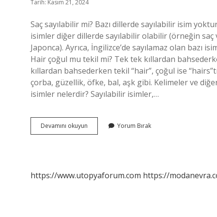
Tarih: Kasım 21, 2024
Saç sayılabilir mi? Bazı dillerde sayılabilir isim yokt
isimler diğer dillerde sayılabilir olabilir (örneğin saç
Japonca). Ayrıca, İngilizce’de sayılamaz olan bazı isiml
Hair çoğul mu tekil mi? Tek tek kıllardan bahsederken
kıllardan bahsederken tekil “hair”, çoğul ise “hairs”tı
çorba, güzellik, öfke, bal, aşk gibi. Kelimeler ve diğ
isimler nelerdir? Sayılabilir isimler,…
Hair
Devamını okuyun
Yorum Bırak
Sayılabilir
Mi
https://www.utopyaforum.com
https://modanevra.c