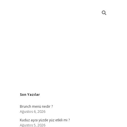
Sidebar
Son Yazılar
https://elexbett.
Brunch menü nedir ?
Ağustos 6, 2026
Kuduz aşısı yüzde yüz etkili mi ?
Ağustos 5, 2026