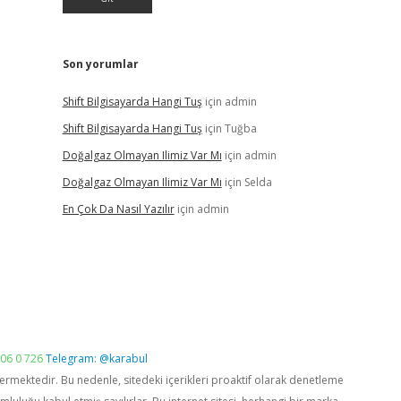
Son yorumlar
Shift Bilgisayarda Hangi Tuş
için
admin
Shift Bilgisayarda Hangi Tuş
için
Tuğba
Doğalgaz Olmayan Ilimiz Var Mı
için
admin
Doğalgaz Olmayan Ilimiz Var Mı
için
Selda
En Çok Da Nasıl Yazılır
için
admin
06 0 726
Telegram: @karabul
vermektedir. Bu nedenle, sitedeki içerikleri proaktif olarak denetleme