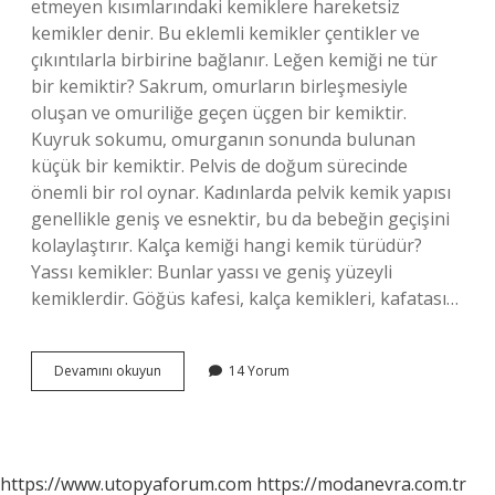
etmeyen kısımlarındaki kemiklere hareketsiz
kemikler denir. Bu eklemli kemikler çentikler ve
çıkıntılarla birbirine bağlanır. Leğen kemiği ne tür
bir kemiktir? Sakrum, omurların birleşmesiyle
oluşan ve omuriliğe geçen üçgen bir kemiktir.
Kuyruk sokumu, omurganın sonunda bulunan
küçük bir kemiktir. Pelvis de doğum sürecinde
önemli bir rol oynar. Kadınlarda pelvik kemik yapısı
genellikle geniş ve esnektir, bu da bebeğin geçişini
kolaylaştırır. Kalça kemiği hangi kemik türüdür?
Yassı kemikler: Bunlar yassı ve geniş yüzeyli
kemiklerdir. Göğüs kafesi, kalça kemikleri, kafatası…
Leğen
Devamını okuyun
14 Yorum
Kemiği
Nasıl
Eklem
https://www.utopyaforum.com
https://modanevra.com.tr