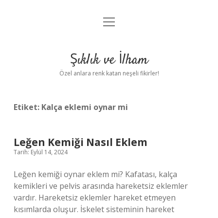
menüyü
Anasayfa
aç
Gizlilik Politikası
Şıklık ve İlham
Yasal Uyarı
Özel anlara renk katan neşeli fikirler!
Hakkımızda
Etiket:
Kalça eklemi oynar mi
Leğen Kemiği Nasıl Eklem
Tarih: Eylül 14, 2024
Leğen kemiği oynar eklem mi? Kafatası, kalça
kemikleri ve pelvis arasında hareketsiz eklemler
vardır. Hareketsiz eklemler hareket etmeyen
kısımlarda oluşur. İskelet sisteminin hareket