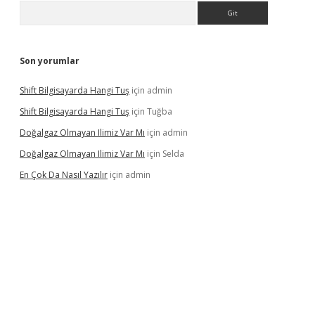
Arama
Son yorumlar
Shift Bilgisayarda Hangi Tuş
için
admin
Shift Bilgisayarda Hangi Tuş
için
Tuğba
Doğalgaz Olmayan Ilimiz Var Mı
için
admin
Doğalgaz Olmayan Ilimiz Var Mı
için
Selda
En Çok Da Nasıl Yazılır
için
admin
exbett.net/
betexper.xyz