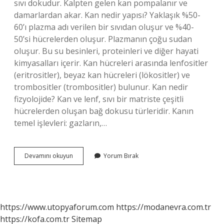
sıvı dokudur. Kalpten gelen kan pompalanır ve
damarlardan akar. Kan nedir yapısı? Yaklaşık %50-
60’ı plazma adı verilen bir sıvıdan oluşur ve %40-
50’si hücrelerden oluşur. Plazmanın çoğu sudan
oluşur. Bu su besinleri, proteinleri ve diğer hayati
kimyasalları içerir. Kan hücreleri arasında lenfositler
(eritrositler), beyaz kan hücreleri (lökositler) ve
trombositler (trombositler) bulunur. Kan nedir
fizyolojide? Kan ve lenf, sıvı bir matriste çeşitli
hücrelerden oluşan bağ dokusu türleridir. Kanın
temel işlevleri: gazların,…
Kanın
Devamını okuyun
Yorum Bırak
Tanımı
Nedir
https://www.utopyaforum.com
https://modanevra.com.tr
https://kofa.com.tr
Sitemap