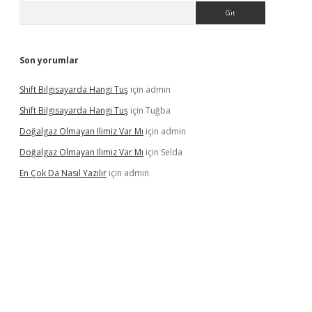
Arama
Son yorumlar
Shift Bilgisayarda Hangi Tuş
için
admin
Shift Bilgisayarda Hangi Tuş
için
Tuğba
Doğalgaz Olmayan Ilimiz Var Mı
için
admin
Doğalgaz Olmayan Ilimiz Var Mı
için
Selda
En Çok Da Nasıl Yazılır
için
admin
exbett.net/
betexper.xyz