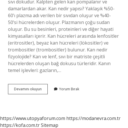
sıvı dokudur. Kalpten gelen kan pompalanır ve
damarlardan akar. Kan nedir yapısı? Yaklaşık %50-
60’ı plazma adı verilen bir sıvıdan oluşur ve %40-
50’si hücrelerden oluşur. Plazmanın çoğu sudan
oluşur. Bu su besinleri, proteinleri ve diğer hayati
kimyasalları içerir. Kan hücreleri arasında lenfositler
(eritrositler), beyaz kan hücreleri (lökositler) ve
trombositler (trombositler) bulunur. Kan nedir
fizyolojide? Kan ve lenf, sıvı bir matriste çeşitli
hücrelerden oluşan bağ dokusu türleridir. Kanın
temel işlevleri: gazların,…
Kanın
Devamını okuyun
Yorum Bırak
Tanımı
Nedir
https://www.utopyaforum.com
https://modanevra.com.tr
https://kofa.com.tr
Sitemap