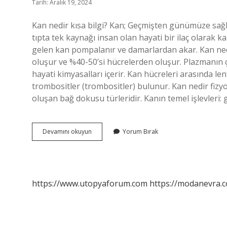
Tarih: Aralık 19, 2024
Kan nedir kısa bilgi? Kan; Geçmişten günümüze sağl
tıpta tek kaynağı insan olan hayati bir ilaç olarak 
gelen kan pompalanır ve damarlardan akar. Kan nedir
oluşur ve %40-50’si hücrelerden oluşur. Plazmanın ç
hayati kimyasalları içerir. Kan hücreleri arasında lenf
trombositler (trombositler) bulunur. Kan nedir fizyol
oluşan bağ dokusu türleridir. Kanın temel işlevleri: 
Kanın
Devamını okuyun
Yorum Bırak
Tanımı
Nedir
https://www.utopyaforum.com
https://modanevra.c