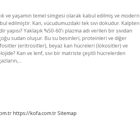
ık ve yaşamın temel simgesi olarak kabul edilmiş ve modern
kabul edilmiştir. Kan, vücudumuzdaki tek sıvı dokudur. Kalpten
 yapısı? Yaklaşık %50-60’ı plazma adı verilen bir sıvıdan
oğu sudan oluşur. Bu su besinleri, proteinleri ve diğer
ositler (eritrositler), beyaz kan hücreleri (lökositler) ve
ojide? Kan ve lenf, sıvı bir matriste çeşitli hücrelerden
gazların,…
om.tr
https://kofa.com.tr
Sitemap