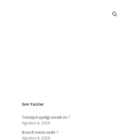
Sidebar
Son Yazılar
https://elexbett.net
Trendyol üyeliği ücretli mi ?
Ağustos 8, 2026
Brunch menü nedir ?
Ağustos 6, 2026