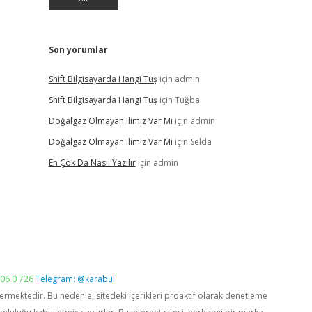
Son yorumlar
Shift Bilgisayarda Hangi Tuş
için
admin
Shift Bilgisayarda Hangi Tuş
için
Tuğba
Doğalgaz Olmayan Ilimiz Var Mı
için
admin
Doğalgaz Olmayan Ilimiz Var Mı
için
Selda
En Çok Da Nasıl Yazılır
için
admin
06 0 726
Telegram: @karabul
vermektedir. Bu nedenle, sitedeki içerikleri proaktif olarak denetleme