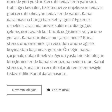
etmede yeri yoktur. Cerrahi tedavilerin yanı sıra,
tıbbi ağrı kesiciler, fizik tedavi ve enjeksiyon tedavisi
gibi cerrahi olmayan tedaviler de vardır. Kanal
daralmasına hangi hareket iyi gelir? Egzersiz
örnekleri arasında pelvik kaldırma, diz-göğüs
çekme, dört ayaklı kol-bacak değişimleri ve yürüme
yer alır. Kanal daralmasının çaresi nedir? Kanal
stenozunu önlemek için vücudun önüne ağırlık
koymaktan kaçınmak gerekir. Örneğin halıya
çarpmak, dolap itmek vb. Ayrıca yaşla birlikte oluşan
kireçlenmeler de kanal stenozuna neden olur. Kanal
stenozu, kanalların cerrahi olarak temizlenmesiyle
tedavi edilir. Kanal daralmasına…
Belde
Devamını okuyun
Yorum Bırak
Kanal
Daralmasına
Ne
Iyi