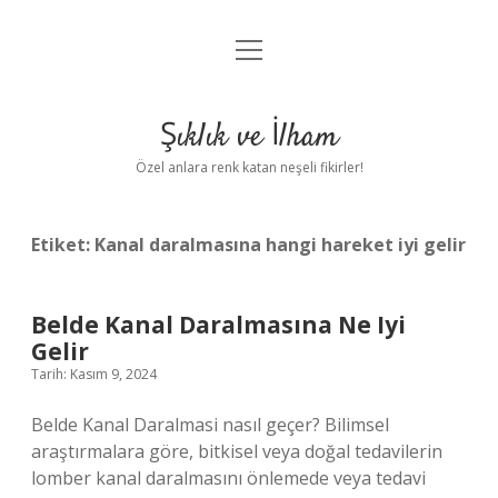
menüyü
Anasayfa
aç
Gizlilik Politikası
Şıklık ve İlham
Yasal Uyarı
Özel anlara renk katan neşeli fikirler!
Hakkımızda
Etiket:
Kanal daralmasına hangi hareket iyi gelir
Belde Kanal Daralmasına Ne Iyi
Gelir
Tarih: Kasım 9, 2024
Belde Kanal Daralmasi nasıl geçer? Bilimsel
araştırmalara göre, bitkisel veya doğal tedavilerin
lomber kanal daralmasını önlemede veya tedavi