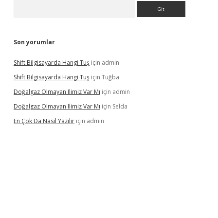
Arama
Son yorumlar
Shift Bilgisayarda Hangi Tuş
için
admin
Shift Bilgisayarda Hangi Tuş
için
Tuğba
Doğalgaz Olmayan Ilimiz Var Mı
için
admin
Doğalgaz Olmayan Ilimiz Var Mı
için
Selda
En Çok Da Nasıl Yazılır
için
admin
exbett.net/
betexper.xyz