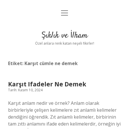
menüyü
Anasayfa
aç
Gizlilik Politikası
Şıklık ve İlham
Yasal Uyarı
Özel anlara renk katan neşeli fikirler!
Hakkımızda
Etiket:
Karşıt cümle ne demek
Karşıt Ifadeler Ne Demek
Tarih: Kasım 10, 2024
Karşıt anlam nedir ve örnek? Anlam olarak
birbirleriyle çelişen kelimelere zıt anlamlı kelimeler
dendiğini öğrendik. Zıt anlamlı kelimeler, birbirinin
tam zıttı anlamını ifade eden kelimelerdir, örneğin iyi