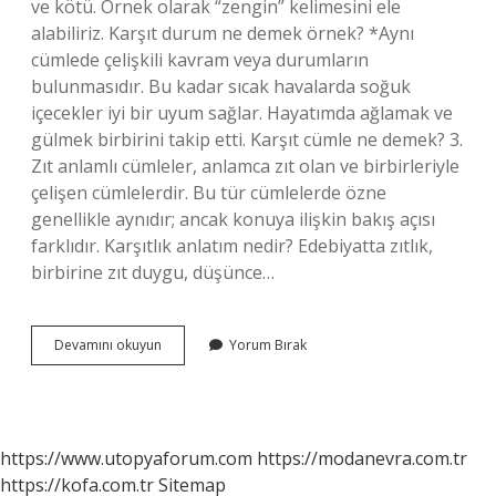
ve kötü. Örnek olarak “zengin” kelimesini ele
alabiliriz. Karşıt durum ne demek örnek? *Aynı
cümlede çelişkili kavram veya durumların
bulunmasıdır. Bu kadar sıcak havalarda soğuk
içecekler iyi bir uyum sağlar. Hayatımda ağlamak ve
gülmek birbirini takip etti. Karşıt cümle ne demek? 3.
Zıt anlamlı cümleler, anlamca zıt olan ve birbirleriyle
çelişen cümlelerdir. Bu tür cümlelerde özne
genellikle aynıdır; ancak konuya ilişkin bakış açısı
farklıdır. Karşıtlık anlatım nedir? Edebiyatta zıtlık,
birbirine zıt duygu, düşünce…
Karşıt
Devamını okuyun
Yorum Bırak
Ifadeler
Ne
Demek
https://www.utopyaforum.com
https://modanevra.com.tr
https://kofa.com.tr
Sitemap