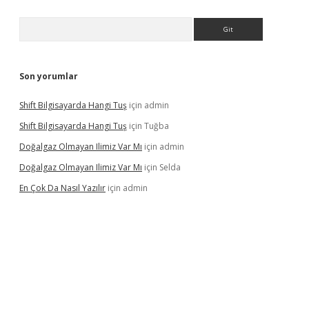
Arama
Son yorumlar
Shift Bilgisayarda Hangi Tuş
için
admin
Shift Bilgisayarda Hangi Tuş
için
Tuğba
Doğalgaz Olmayan Ilimiz Var Mı
için
admin
Doğalgaz Olmayan Ilimiz Var Mı
için
Selda
En Çok Da Nasıl Yazılır
için
admin
exbett.net/
betexper.xyz