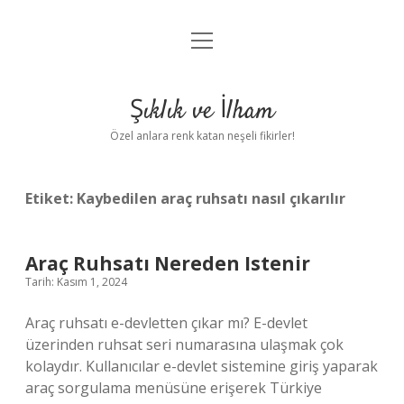
menüyü
Anasayfa
aç
Gizlilik Politikası
Şıklık ve İlham
Yasal Uyarı
Özel anlara renk katan neşeli fikirler!
Hakkımızda
Etiket:
Kaybedilen araç ruhsatı nasıl çıkarılır
Araç Ruhsatı Nereden Istenir
Tarih: Kasım 1, 2024
Araç ruhsatı e-devletten çıkar mı? E-devlet
üzerinden ruhsat seri numarasına ulaşmak çok
kolaydır. Kullanıcılar e-devlet sistemine giriş yaparak
araç sorgulama menüsüne erişerek Türkiye