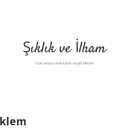
Şıklık ve İlham
Özel anlara renk katan neşeli fikirler!
Eklem