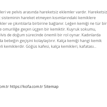
eri ve pelvis arasında hareketsiz eklemler vardır. Hareketsi
t sisteminin hareket etmeyen kısımlarındaki kemiklere
ler ve çıkıntılarla birbirine bağlanır. Leğen kemiği ne tür bir
ve omuriliğe geçen üçgen bir kemiktir. Kuyruk sokumu,
vis de doğum sürecinde önemli bir rol oynar. Kadınlarda
da bebeğin geçişini kolaylaştırır. Kalça kemiği hangi kemik
li kemiklerdir. Göğüs kafesi, kalça kemikleri, kafatası…
om.tr
https://kofa.com.tr
Sitemap