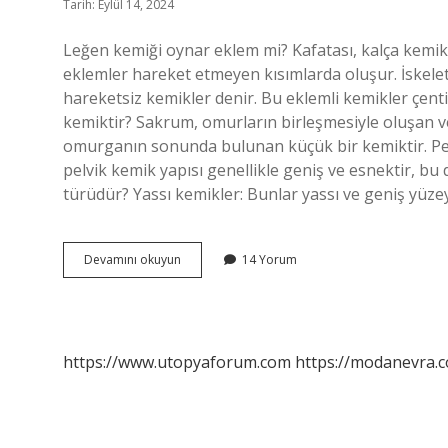
Tarih: Eylül 14, 2024
Leğen kemiği oynar eklem mi? Kafatası, kalça kemikl
eklemler hareket etmeyen kısımlarda oluşur. İskele
hareketsiz kemikler denir. Bu eklemli kemikler çentik
kemiktir? Sakrum, omurların birleşmesiyle oluşan 
omurganın sonunda bulunan küçük bir kemiktir. Pel
pelvik kemik yapısı genellikle geniş ve esnektir, bu 
türüdür? Yassı kemikler: Bunlar yassı ve geniş yüzey
Leğen
Devamını okuyun
14 Yorum
Kemiği
Nasıl
Eklem
https://www.utopyaforum.com
https://modanevra.c