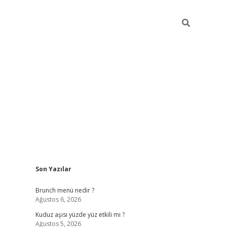
Sidebar
Son Yazılar
https://elexbett.net
Brunch menü nedir ?
Ağustos 6, 2026
Kuduz aşısı yüzde yüz etkili mi ?
Ağustos 5, 2026